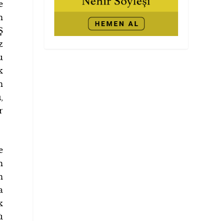
e
n
Ş
z
u
k
n
,
r
e
h
n
a
k
ü