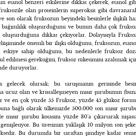
un etanol benzeri etkilerine dikkat çekerek, etanol gib
fruktozile olan proteinlerin superoksit gibi davranara
e son olarak fruktozun beyindeki besinlerle ilişkili ha
ak bağımlılık oluşturduğunu ve bunun daha çok frukto
 oluşturduğuna dikkat çekiyorlar. Dolayısıyla Frukto
eliişiminde önemli bir ilişki olduğunu, fruktozun, etano
k etkiye sahip olduğunu, bu nedenlerle fruktoz doz
l edilmesi gerektiğini, fruktoz tüketimini azaltmak içi
nde duruyorlar.
a gelecek olursak; bu tartışmanın gerisinde besi
aha ucuz olan ve kristalleşmeyen mısır şurubunun (bun
ir ve en çok yüzde 55 Fruktoz, yüzde 45 glükoz form
 buna bağlı olarak ülkemizde 500.000 ton mısır şurub
 mısır şurubu kotasını yüzde 30’a çıkartarak nişast
genişletiyor. Bu üretimin yaklaşık 10 milyon ton şeke
mektedir. Bu durumda bir taraftan şimdiye kadar teme