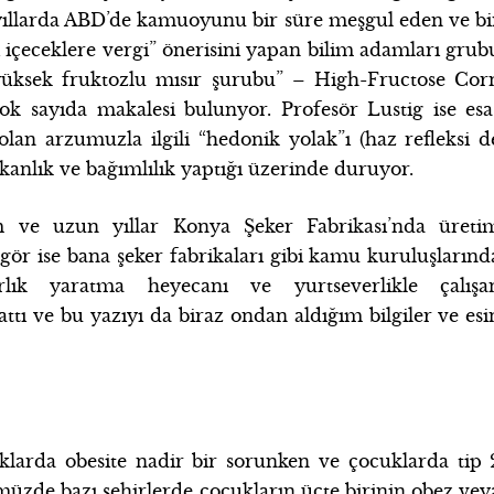
yıllarda ABD’de kamuoyunu bir süre meşgul eden ve bi
i içeceklere vergi” önerisini yapan bilim adamları grub
 “yüksek fruktozlu mısır şurubu” – High-Fructose Cor
 sayıda makalesi bulunyor. Profesör Lustig ise esa
lan arzumuzla ilgili “hedonik yolak”ı (haz refleksi d
şkanlık ve bağımlılık yaptığı üzerinde duruyor.
m ve uzun yıllar Konya Şeker Fabrikası’nda üreti
ise bana şeker fabrikaları gibi kamu kuruluşlarınd
rlık yaratma heyecanı ve yurtseverlikle çalışa
ttı ve bu yazıyı da biraz ondan aldığım bilgiler ve esi
larda obesite nadir bir sorunken ve çocuklarda tip 
zde bazı şehirlerde çocukların üçte birinin obez vey