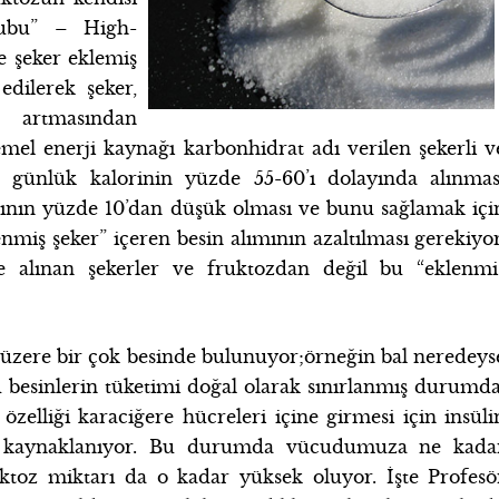
rubu” – High-
 şeker eklemiş
edilerek şeker,
 artmasından
mel enerji kaynağı karbonhidrat adı verilen şekerli v
m günlük kalorinin yüzde 55-60’ı dolayında alınmas
rının yüzde 10’dan düşük olması ve bunu sağlamak içi
enmiş şeker” içeren besin alımının azaltılması gerekiyor
le alınan şekerler ve fruktozdan değil bu “eklenmi
üzere bir çok besinde bulunuyor;örneğin bal neredeys
esinlerin tüketimi doğal olarak sınırlanmış durumda
zelliği karaciğere hücreleri içine girmesi için insüli
 kaynaklanıyor. Bu durumda vücudumuza ne kada
uktoz miktarı da o kadar yüksek oluyor. İşte Profesö