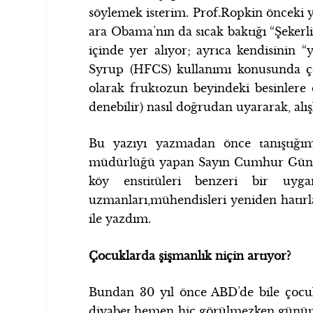
söylemek isterim. Prof.Ropkin önceki 
ara Obama’nın da sıcak baktığı “Şekerl
içinde yer alıyor; ayrıca kendisinin
Syrup (HFCS) kullanımı konusunda çok
olarak fruktozun beyindeki besinlere o
denebilir) nasıl doğrudan uyararak, alı
Bu yazıyı yazmadan önce tanıştığı
müdürlüğü yapan Sayın Cumhur Güngör 
köy enstitüleri benzeri bir uyga
uzmanları,mühendisleri yeniden hatırla
ile yazdım.
Çocuklarda şişmanlık niçin artıyor?
Bundan 30 yıl önce ABD’de bile çocuk
diyabet hemen hiç görülmezken günümü