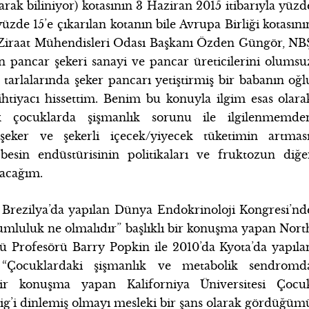
arak biliniyor) kotasının 3 Haziran 2015 itibarıyla yüzd
yüzde 15’e çıkarılan kotanın bile Avrupa Birliği kotasını
e Ziraat Mühendisleri Odası Başkanı Özden Güngör, NB
ın pancar şekeri sanayi ve pancar üreticilerini olumsu
 tarlalarında şeker pancarı yetiştirmiş bir babanın oğl
htiyacı hissettim. Benim bu konuyla ilgim esas olara
k çocuklarda şişmanlık sorunu ile ilgilenmemde
şeker ve şekerli içecek/yiyecek tüketimin artması
 besin endüstürisinin politikaları ve fruktozun diğe
ıracağım.
a Brezilya’da yapılan Dünya Endokrinoloji Kongresi’nd
orumluluk ne olmalıdır” başlıklı bir konuşma yapan Nort
ü Profesörü Barry Popkin ile 2010’da Kyota’da yapıla
 “Çocuklardaki şişmanlık ve metabolik sendromd
bir konuşma yapan Kaliforniya Üniversitesi Çocu
ig’i dinlemiş olmayı mesleki bir şans olarak gördüğüm