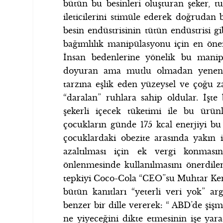
bütün bu besinleri oluşturan şeker, tu
ileticilerini stimüle ederek doğrudan 
besin endüstrisinin tütün endüstrisi g
bağımlılık manipülasyonu için en önem
İnsan bedenlerine yönelik bu manip
doyuran ama mutlu olmadan yenen y
tarzına eşlik eden yüzeysel ve çoğu za
“daralan” ruhlara sahip oldular. İşt
şekerli içecek tüketimi ile bu ürün
çocukların günde 175 kcal enerjiyi bu 
çocuklardaki obezite arasında yakın i
azaltılması için ek vergi konması
önlenmesinde kullanılmasını önerdile
tepkiyi Coco-Cola “CEO”su Muhtar Ken
bütün kanıtları “yeterli veri yok” a
benzer bir dille vererek: “ ABD’de şişm
ne yiyeceğini dikte etmesinin işe yar