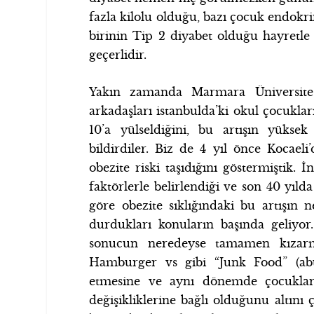
fazla kilolu olduğu, bazı çocuk endokri
birinin Tip 2 diyabet olduğu hayretle
geçerlidir.
Yakın zamanda Marmara Üniversites
arkadaşları istanbulda’ki okul çocukla
10’a yülseldiğini, bu artışın yük
bildirdiler. Biz de 4 yıl önce Kocaeli
obezite riski taşıdığını göstermiştik.
faktörlerle belirlendiği ve son 40 yıl
göre obezite sıklığındaki bu artışın
durdukları konuların başında geliy
sonucun neredeyse tamamen kızarmı
Hamburger vs gibi “Junk Food” (abu
etmesine ve aynı dönemde çocukları 
değişikliklerine bağlı olduğunu altını