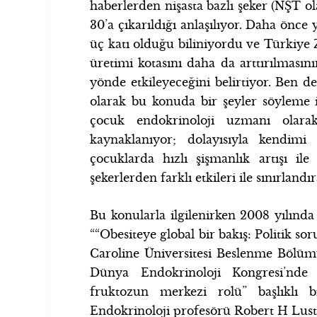
haberlerden nişasta bazlı şeker (NŞT ol
30’a çıkarıldığı anlaşılıyor. Daha önce 
üç katı olduğu biliniyordu ve Türkiy
üretimi kotasını daha da arttırılmasın
yönde etkileyeceğini belirtiyor. Ben de
olarak bu konuda bir şeyler söyleme i
çocuk endokrinoloji uzmanı olara
kaynaklanıyor; dolayısıyla kendimi 
çocuklarda hızlı şişmanlık artışı ile
şekerlerden farklı etkileri ile sınırland
Bu konularla ilgilenirken 2008 yılınd
““Obesiteye global bir bakış: Politik s
Caroline Üniversitesi Beslenme Bölüm
Dünya Endokrinoloji Kongresi’nde
fruktozun merkezi rolü” başlıklı 
Endokrinoloji profesörü Robert H Lust