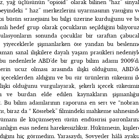
z, yağ üçlüsünün “opioid” olarak bilinen “haz” sinyal
beyindeki “ haz” merkezlerini uyarmasının yattığını v
ibi bütün stratejisini bu bilgi üzerine kurduğunu ve b
li hedef grup olarak çocukların seçildiğini biliyoruz
ulasyonların sonunda çocuklar bir taraftan çabuca
iyeceklerle şişmanlarken öte yandan bu beslenm
man sanal ilişkilere dayalı yaşam pratikleri nedeniyl
e bu nedenlerle ABD’de bir grup bilim adamı 2009’d
lerin ucuz olması arasında ilişki olduğunu, ABD’d
içeceklerden aldığını ve bu tür ürünlerin tüketimi il
lişki olduğunu vurgulayarak, şekerli içecek tüketimi
nı ve burdan elde edilen kaynakların şişmanlığı
r. Bu bilim adamlarının raporuna en sert ve “nobran
t, biraz da “ Köstebek” filmindeki mahkeme sahnesind
rgümanı ile küçümseyen tütün endüstrisi patronların
anlığın esas nedeni hareketsizliktir. Hükümetin, kişiler
adığını hiç görmedim. Yarasaydı, Sovyetler hâlâ ayakt