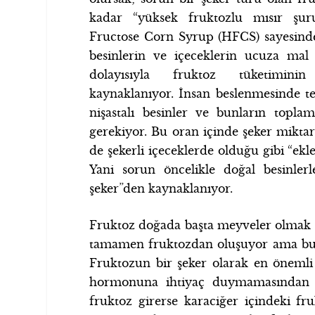
kadar “yüksek fruktozlu mısır şu
Fructose Corn Syrup (HFCS) sayesinde
besinlerin ve içeceklerin ucuza mal 
dolayısıyla fruktoz tüketiminin
kaynaklanıyor. İnsan beslenmesinde te
nişastalı besinler ve bunların topla
gerekiyor. Bu oran içinde şeker mikta
de şekerli içeceklerde olduğu gibi “ekl
Yani sorun öncelikle doğal besinler
şeker”den kaynaklanıyor.
Fruktoz doğada başta meyveler olmak 
tamamen fruktozdan oluşuyor ama bu b
Fruktozun bir şeker olarak en önemli ö
hormonuna ihtiyaç duymamasından
fruktoz girerse karaciğer içindeki fr