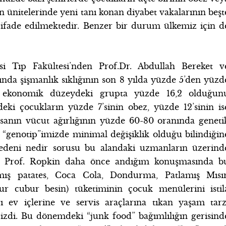
n ünitelerinde yeni tanı konan diyabet vakalarının beşt
 ifade edilmektedir. Benzer bir durum ülkemiz için d
i Tıp Fakültesi’nden Prof.Dr. Abdullah Bereket v
rında şişmanlık sıklığının son 8 yılda yüzde 5’den yüzd
sek ekonomik düzeydeki grupta yüzde 16,2 olduğun
’deki çocukların yüzde 7’sinin obez, yüzde 12’sinin is
 İnsanın vücut ağırlığının yüzde 60-80 oranında geneti
da “genotip”imizde minimal değişiklik olduğu bilindiğin
 nedeni nedir sorusu bu alandaki uzmanların üzerind
or. Prof. Ropkin daha önce andığım konuşmasında b
ş patates, Coca Cola, Dondurma, Patlamış Mısır
r cubur besin) tüketiminin çocuk menülerini istil
ev içlerine ve servis araçlarına tıkan yaşam tarz
 çizdi. Bu dönemdeki “junk food” bağımlılığın gerisind