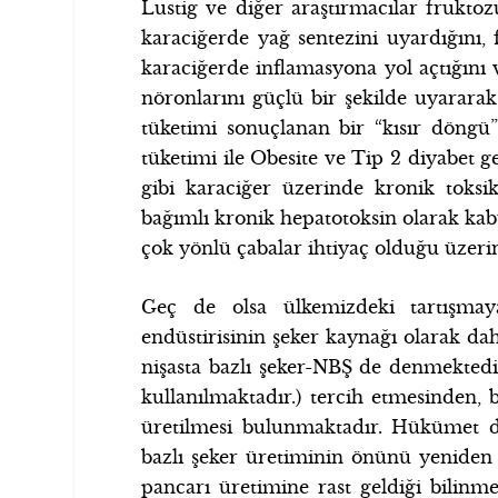
Lustig ve diğer araştırmacılar fruktoz
karaciğerde yağ sentezini uyardığını, 
karaciğerde inflamasyona yol açtığını v
nöronlarını güçlü bir şekilde uyarar
tüketimi sonuçlanan bir “kısır döngü”
tüketimi ile Obesite ve Tip 2 diyabet g
gibi karaciğer üzerinde kronik toksi
bağımlı kronik hepatotoksin olarak kabu
çok yönlü çabalar ihtiyaç olduğu üzeri
Geç de olsa ülkemizdeki tartışmay
endüstirisinin şeker kaynağı olarak d
nişasta bazlı şeker-NBŞ de denmekted
kullanılmaktadır.) tercih etmesinden,
üretilmesi bulunmaktadır. Hükümet de
bazlı şeker üretiminin önünü yeniden 
pancarı üretimine rast geldiği bilin