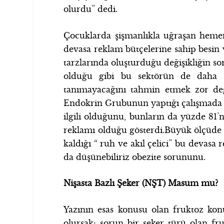
olurdu” dedi.
Çocuklarda şişmanlıkla uğraşan hemen
devasa reklam bütçelerine sahip besin 
tarzlarında oluşturduğu değişikliğin s
olduğu gibi bu sektörün de daha ço
tanımayacağını tahmin etmek zor de
Endokrin Grubunun yaptığı çalışmada ü
ilgili olduğunu, bunların da yüzde 81’n
reklamı olduğu gösterdi.Büyük ölçüde 
kaldığı “ ruh ve akıl çelici” bu devasa
da düşünebiliriz obezite sorununu.
Nişasta Bazlı Şeker (NŞT) Masum mu?
Yazının esas konusu olan fruktoz ko
olursak; sorun bir şeker türü olan fr