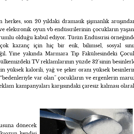
 herkes, son 20 yıldaki dramatik şişmanlık artışında
ve elektronik oyun vb endüstrilerinin çocukların yaşa
orumlu olduğu kabul ediyor. Tütün Endüstrisi örneğind
k kazanç için hiç bir etik, bilimsel, sosyal sını
ğil. Yine yakında Marmara Tıp Fakültesindeki Çocu
lkemizdeki TV reklamlarının yüzde 32’sinin besinlerl
in yüksek kalorili, yağ ve şeker oranı yüksek besinleri
“bedenleriyle var olan” çocukların ve ergenlerin maru
 reklam kampanyaları karşısındaki çaresiz kalması olara
nusuna dönecek
uktozun kendisi