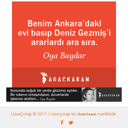
UzunÇorap © 2017 / Uzunçorap bir
marifetidir.
Overteam