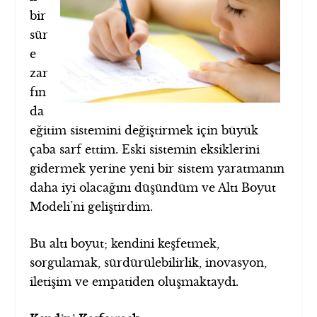
bir
sür
e
zar
fın
da
eğitim sistemini değiştirmek için büyük
çaba sarf ettim. Eski sistemin eksiklerini
gidermek yerine yeni bir sistem yaratmanın
daha iyi olacağını düşündüm ve Altı Boyut
Modeli’ni geliştirdim.
Bu altı boyut; kendini keşfetmek,
sorgulamak, sürdürülebilirlik, inovasyon,
iletişim ve empatiden oluşmaktaydı.