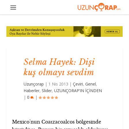
Selma Hayek: Dişi
kuş olmayı sevdim
Uzunçorap
|
1 Nis 2013
|
Çeviri
,
Genel
,
Haberler
,
Slider
,
UZUNÇORAP’IN İÇİNDEN
|
0
|
Mexico’nun Coatzacoalcos bölgesinde