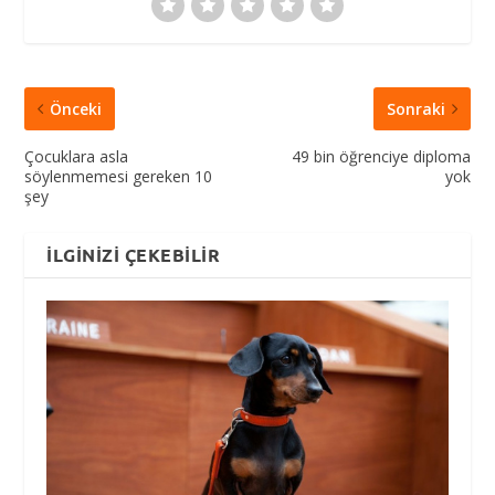
Önceki
Sonraki
Çocuklara asla
49 bin öğrenciye diploma
söylenmemesi gereken 10
yok
şey
İLGINIZI ÇEKEBILIR