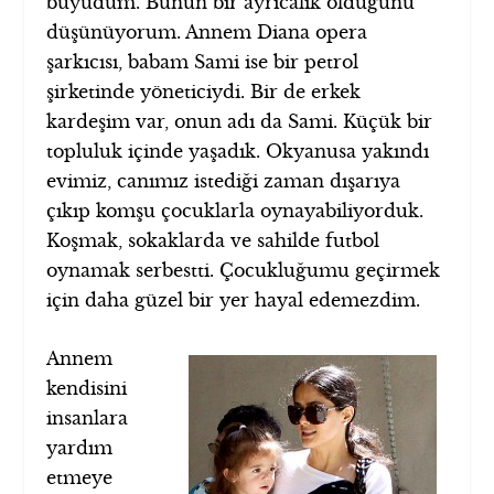
büyüdüm. Bunun bir ayrıcalık olduğunu
düşünüyorum. Annem Diana opera
şarkıcısı, babam Sami ise bir petrol
şirketinde yöneticiydi. Bir de erkek
kardeşim var, onun adı da Sami. Küçük bir
topluluk içinde yaşadık. Okyanusa yakındı
evimiz, canımız istediği zaman dışarıya
çıkıp komşu çocuklarla oynayabiliyorduk.
Koşmak, sokaklarda ve sahilde futbol
oynamak serbestti. Çocukluğumu geçirmek
için daha güzel bir yer hayal edemezdim.
Annem
kendisini
insanlara
yardım
etmeye