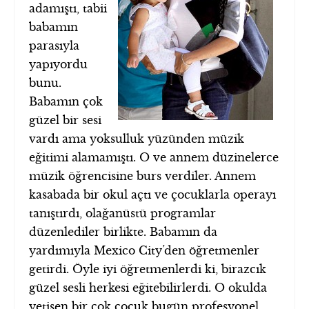
adamıştı, tabii
babamın
parasıyla
yapıyordu
bunu.
Babamın çok
güzel bir sesi
vardı ama yoksulluk yüzünden müzik
eğitimi alamamıştı. O ve annem düzinelerce
müzik öğrencisine burs verdiler. Annem
kasabada bir okul açtı ve çocuklarla operayı
tanıştırdı, olağanüstü programlar
düzenlediler birlikte. Babamın da
yardımıyla Mexico City’den öğretmenler
getirdi. Öyle iyi öğretmenlerdi ki, birazcık
güzel sesli herkesi eğitebilirlerdi. O okulda
yetişen bir çok çocuk bugün profesyonel