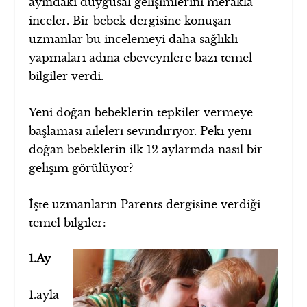
ayındaki duygusal gelişimlerini merakla
inceler. Bir bebek dergisine konuşan
uzmanlar bu incelemeyi daha sağlıklı
yapmaları adına ebeveynlere bazı temel
bilgiler verdi.
Yeni doğan bebeklerin tepkiler vermeye
başlaması aileleri sevindiriyor. Peki yeni
doğan bebeklerin ilk 12 aylarında nasıl bir
gelişim görülüyor?
İşte uzmanların Parents dergisine verdiği
temel bilgiler:
1.Ay
1.ayla