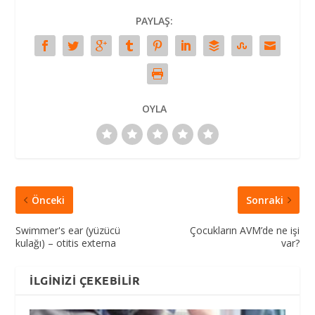
PAYLAŞ:
OYLA
Önceki
Sonraki
Swimmer's ear (yüzücü
Çocukların AVM’de ne işi
kulağı) – otitis externa
var?
İLGINIZI ÇEKEBILIR