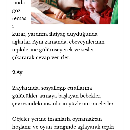
rında
göz
temas
ı
kurar, yardıma ihtiyaç duyduğunda
ağlarlar. Aynı zamanda, ebeveynlerinin
tepkilerine gülümseyerek ve sesler
çıkararak cevap verirler.
2.Ay
2.aylarında, sosyalleşip etraflarına
gülücükler atmaya başlayan bebekler,
çevresindeki insanların yüzlerini incelerler.
Objeler yerine insanlarla oynamaktan
hoşlanır ve oyun bittiğinde ağlayarak tepki