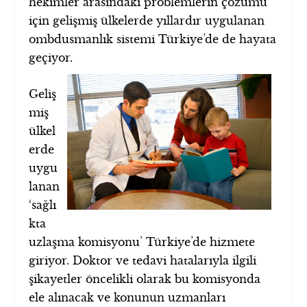
hekimler arasındaki problemlerin çözümü
için gelişmiş ülkelerde yıllardır uygulanan
ombdusmanlık sistemi Türkiye’de de hayata
geçiyor.
Geliş
miş
ülkel
erde
uygu
lanan
‘sağlı
kta
uzlaşma komisyonu’ Türkiye’de hizmete
giriyor. Doktor ve tedavi hatalarıyla ilgili
şikayetler öncelikli olarak bu komisyonda
ele alınacak ve konunun uzmanları