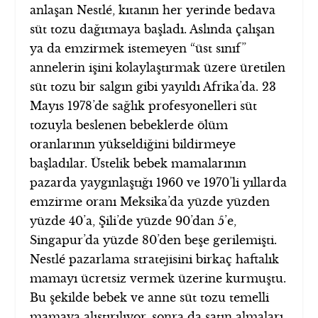
anlaşan Nestlé, kıtanın her yerinde bedava
süt tozu dağıtmaya başladı. Aslında çalışan
ya da emzirmek istemeyen “üst sınıf”
annelerin işini kolaylaştırmak üzere üretilen
süt tozu bir salgın gibi yayıldı Afrika’da. 23
Mayıs 1978’de sağlık profesyonelleri süt
tozuyla beslenen bebeklerde ölüm
oranlarının yükseldiğini bildirmeye
başladılar. Üstelik bebek mamalarının
pazarda yaygınlaştığı 1960 ve 1970’li yıllarda
emzirme oranı Meksika’da yüzde yüzden
yüzde 40’a, Şili’de yüzde 90’dan 5’e,
Singapur’da yüzde 80’den beşe gerilemişti.
Nestlé pazarlama stratejisini birkaç haftalık
mamayı ücretsiz vermek üzerine kurmuştu.
Bu şekilde bebek ve anne süt tozu temelli
mamaya alıştırılıyor, sonra da satın almaları