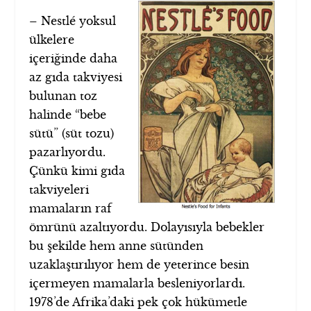
– Nestlé yoksul
ülkelere
içeriğinde daha
az gıda takviyesi
bulunan toz
halinde “bebe
sütü” (süt tozu)
pazarlıyordu.
Çünkü kimi gıda
takviyeleri
mamaların raf
ömrünü azaltıyordu. Dolayısıyla bebekler
bu şekilde hem anne sütünden
uzaklaştırılıyor hem de yeterince besin
içermeyen mamalarla besleniyorlardı.
1978’de Afrika’daki pek çok hükümetle