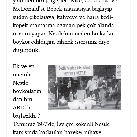
şirketten biri (diğerleri Nike, Coca Cola ve
McDonald’s). Bebek mamasıyla başlayıp,
sudan çikolataya, kahveye ve hatta kedi-
köpek mamasına uzanan pek çok alanda
üretim yapan Nestlé’nin neden bu kadar
boykot edildiğini bilmek istersiniz diye
düşündük…
İlk ve en
önemli
Nestlé
boykotların
dan biri
ABD’de
başlatıldı. 7
Temmuz 1977’de, İsviçre kökenli Nestlé
karşısında başlatılan hareket nihayet