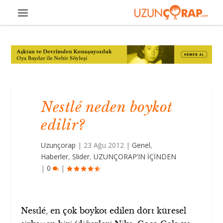
Nestlé neden boykot
edilir?
Uzunçorap
|
23 Ağu 2012
|
Genel
,
Haberler
,
Slider
,
UZUNÇORAP’IN İÇİNDEN
|
0
|
Nestlé, en çok boykot edilen dört küresel