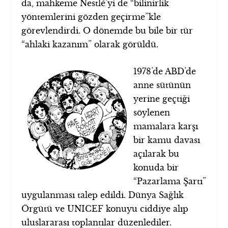
da, mahkeme Nestlé’yi de “bilinirlik
yöntemlerini gözden geçirme”kle
görevlendirdi. O dönemde bu bile bir tür
“ahlaki kazanım” olarak görüldü.
1978’de ABD’de
anne sütünün
yerine geçtiği
söylenen
mamalara karşı
bir kamu davası
açılarak bu
konuda bir
“Pazarlama Şartı”
uygulanması talep edildi. Dünya Sağlık
Örgütü ve UNICEF konuyu ciddiye alıp
uluslararası toplantılar düzenlediler.