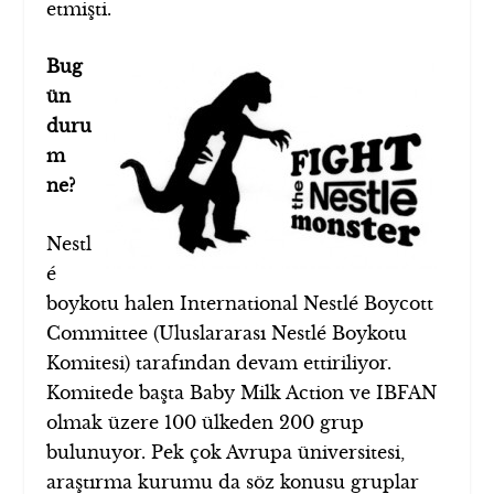
etmişti.
Bug
ün
duru
m
ne?
Nestl
é
boykotu halen International Nestlé Boycott
Committee (Uluslararası Nestlé Boykotu
Komitesi) tarafından devam ettiriliyor.
Komitede başta Baby Milk Action ve IBFAN
olmak üzere 100 ülkeden 200 grup
bulunuyor. Pek çok Avrupa üniversitesi,
araştırma kurumu da söz konusu gruplar