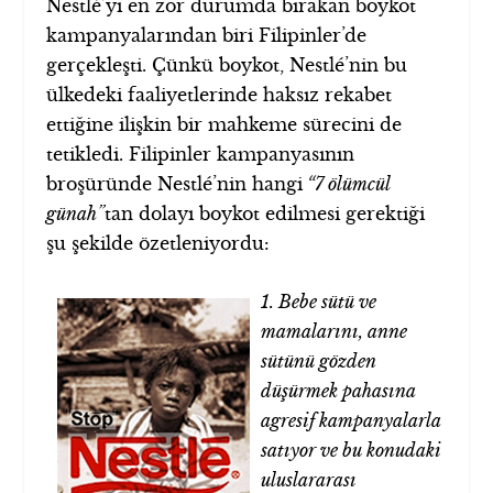
Nestlé’yi en zor durumda bırakan boykot
kampanyalarından biri Filipinler’de
gerçekleşti. Çünkü boykot, Nestlé’nin bu
ülkedeki faaliyetlerinde haksız rekabet
ettiğine ilişkin bir mahkeme sürecini de
tetikledi. Filipinler kampanyasının
broşüründe Nestlé’nin hangi
“7 ölümcül
günah”
tan dolayı boykot edilmesi gerektiği
şu şekilde özetleniyordu:
1. Bebe sütü ve
mamalarını, anne
sütünü gözden
düşürmek pahasına
agresif kampanyalarla
satıyor ve bu konudaki
uluslararası