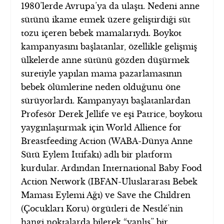
1980’lerde Avrupa’ya da ulaştı. Nedeni anne
sütünü ikame etmek üzere geliştirdiği süt
tozu içeren bebek mamalarıydı. Boykot
kampanyasını başlatanlar, özellikle gelişmiş
ülkelerde anne sütünü gözden düşürmek
suretiyle yapılan mama pazarlamasının
bebek ölümlerine neden olduğunu öne
sürüyorlardı. Kampanyayı başlatanlardan
Profesör Derek Jellife ve eşi Patrice, boykotu
yaygınlaştırmak için World Allience for
Breastfeeding Action (WABA-Dünya Anne
Sütü Eylem İttifakı) adlı bir platform
kurdular. Ardından International Baby Food
Action Network (IBFAN-Uluslararası Bebek
Maması Eylemi Ağı) ve Save the Children
(Çocukları Koru) örgütleri de Nestlé’nin
hangi noktalarda bilerek “yanlış” bir