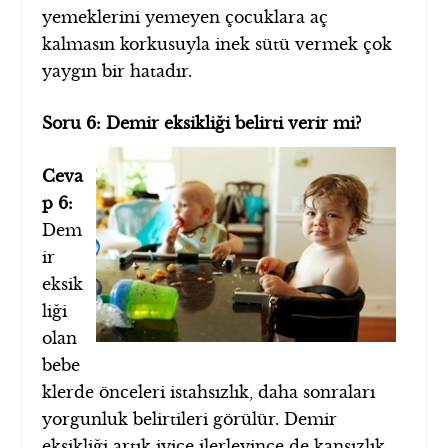
yemeklerini yemeyen çocuklara aç
kalmasın korkusuyla inek sütü vermek çok
yaygın bir hatadır.
Soru 6: Demir eksikliği belirti verir mi?
Ceva
p 6:
Dem
ir
eksik
liği
olan
bebe
klerde önceleri istahsızlık, daha sonraları
yorgunluk belirtileri görülür. Demir
eksikliği artık iyice ilerleyince de kansızlık