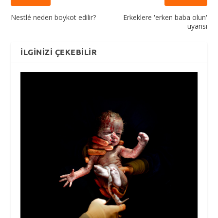
Nestlé neden boykot edilir?
Erkeklere 'erken baba olun'
uyarısı
İLGINIZI ÇEKEBILIR