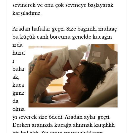
sevinerek ve onu çok sevmeye başlayarak
karşıladınız.
Aradan haftalar geçti. Size bağımlı, muhtaç
bu küçük canlı borcunu genelde kucağın
ızda
huzu
r
bular
ak,
kuca
ğınız
da
olma
yı severek size ödedi. Aradan aylar geçti.
Derken aranızda kucağa alınmak karşılıklı