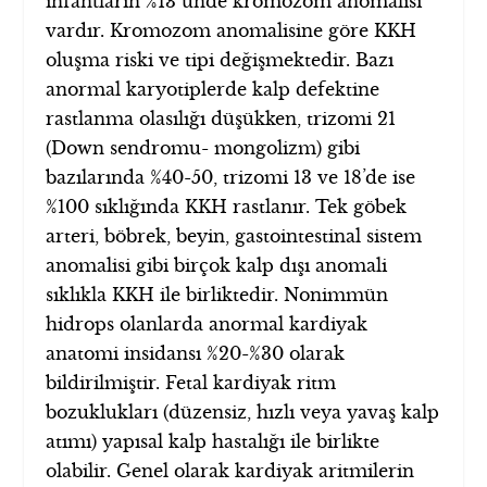
infantların %13 ünde kromozom anomalisi
vardır. Kromozom anomalisine göre KKH
oluşma riski ve tipi değişmektedir. Bazı
anormal karyotiplerde kalp defektine
rastlanma olasılığı düşükken, trizomi 21
(Down sendromu- mongolizm) gibi
bazılarında %40-50, trizomi 13 ve 18’de ise
%100 sıklığında KKH rastlanır. Tek göbek
arteri, böbrek, beyin, gastointestinal sistem
anomalisi gibi birçok kalp dışı anomali
sıklıkla KKH ile birliktedir. Nonimmün
hidrops olanlarda anormal kardiyak
anatomi insidansı %20-%30 olarak
bildirilmiştir. Fetal kardiyak ritm
bozuklukları (düzensiz, hızlı veya yavaş kalp
atımı) yapısal kalp hastalığı ile birlikte
olabilir. Genel olarak kardiyak aritmilerin