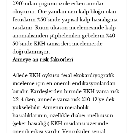
%90’ından çoğunu izole erken atımlar
oluşturur. Öte yandan tam kalp bloğu olan
fetusların %50’sinde yapısal kalp hastalığına
rastlanır. Rutin ultason incelemesinde kalp
anomalisinden şüphelenilen gebelerin %40-
50’sinde KKH tanısı ileri incelemerde
doğrulanmıştır.
Anneye ait risk faktörleri
Ailede KKH öyküsü fetal ekokardiyografik
inceleme için en önemli endikasyonlardan
biridir. Kardeşlerden birinde KKH varsa risk
%2-4 iken, annede varsa risk %10-12’ye dek
yükselebilir. Annenin metabolik
hastalıklarının, özellikle diabet mellitusun
(şeker hastalığı) KKH insidansı üzerinde
önemli etkisi vardır. Ventriküler septal