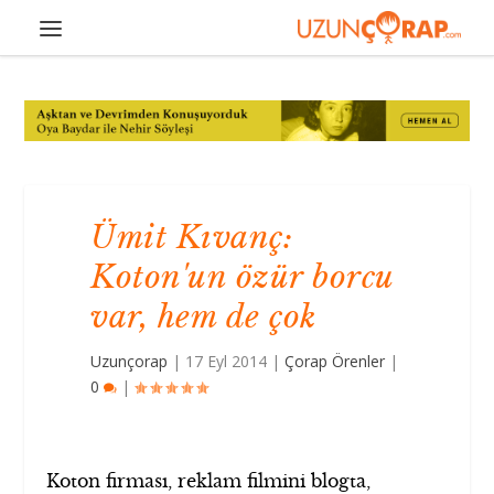
Ümit Kıvanç:
Koton'un özür borcu
var, hem de çok
Uzunçorap
|
17 Eyl 2014
|
Çorap Örenler
|
0
|
Koton firması, reklam filmini blogta,