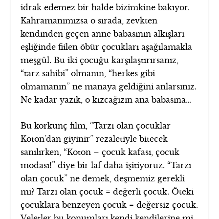
idrak edemez bir halde bizimkine bakıyor.
Kahramanımızsa o sırada, zevkten
kendinden geçen anne babasının alkışları
eşliğinde fiilen öbür çocukları aşağılamakla
meşgûl. Bu iki çocuğu karşılaştırırsanız,
“tarz sahibi” olmanın, “herkes gibi
olmamanın” ne manaya geldiğini anlarsınız.
Ne kadar yazık, o kızcağızın ana babasına…
Bu korkunç film, “Tarzı olan çocuklar
Koton’dan giyinir” rezaletiyle bitecek
sanılırken, “Koton – çocuk kafası, çocuk
modası!” diye bir laf daha işitiyoruz. “Tarzı
olan çocuk” ne demek, deşmemiz gerekli
mi? Tarzı olan çocuk = değerli çocuk. Öteki
çocuklara benzeyen çocuk = değersiz çocuk.
Veletler bu konumları kendi kendilerine mi