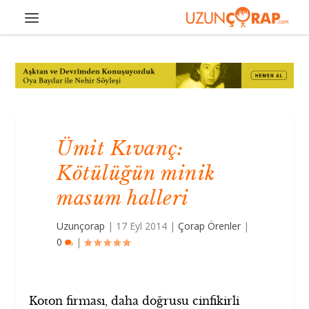
Ümit Kıvanç:
Kötülüğün minik
masum halleri
Uzunçorap
|
17 Eyl 2014
|
Çorap Örenler
|
0
|
Koton firması, daha doğrusu cinfikirli