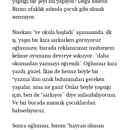
yaptığı bir şeyi mi yapıyor? Değil elbette.
Bizim ufaklık aslında çocuk gibi olmak
istemiyor.
Nitekim “ve okula başladı” aşamasında, ilk
iş, yaşıtı bir kıza sarkarken görüyoruz
oğlumuzu; burada reklamcımız muhteşem
kelime oyununu devreye sokuyor: “daha
okumadan yazmayı öğrendi”. Oğlumuz kıza
yazdı, güzel. İkisi de henüz böyle bir
“yazma”dan uzak bulunmaları gereken
yaştalar, ama ne gam! Onlar böyle yaptığı
için, ben de “sarkıyor” diye anlatabiliyorum.
Ve biz burada minicik çocuklardan
bahsediyoruz.
Sonra oğlumuz, bütün “hayran olunan