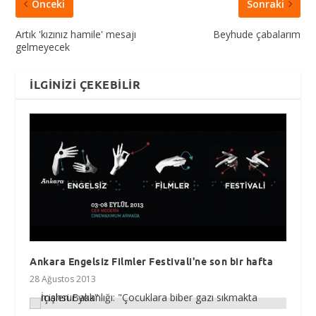
Önceki
Sonraki
Artık 'kızınız hamile' mesajı
Beyhude çabalarım
gelmeyecek
İLGINIZI ÇEKEBILIR
Ankara Engelsiz Filmler Festivali'ne son bir hafta
28 Ağustos 2013