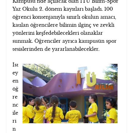
Kampusü’nde açılacak olan İTÜ Bilim-Spor
Yaz Okulu 2. dönem kayıtları başladı.
100
öğrenci kontenjanıyla sınırlı okulun amacı,
katılan öğrencilere bilimin ilginç ve zevkli
yönlerini keşfedebilecekleri olanaklar
sunmak. Öğrenciler ayrıca kampusün spor
tesislerinden de yararlanabilecekler.
İst
ey
en
öğ
re
nc
ile
ri
n