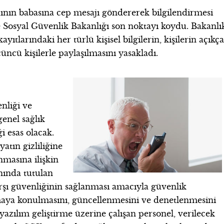
dının babasına cep mesajı göndererek bilgilendirmesi
 Sosyal Güvenlik Bakanlığı son noktayı koydu. Bakanlı
ıtlarındaki her türlü kişisel bilgilerin, kişilerin açıkç
üncü kişilerle paylaşılmasını yasakladı.
enliği ve
genel sağlık
iği esas olacak.
yatın gizliliğine
unmasına ilişkin
nında tutulan
karşı güvenliğinin sağlanması amacıyla güvenlik
amaya konulmasını, güncellenmesini ve denetlenmesini
ılım geliştirme üzerine çalışan personel, verilecek