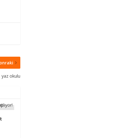
onraki
 yaz okulu
t