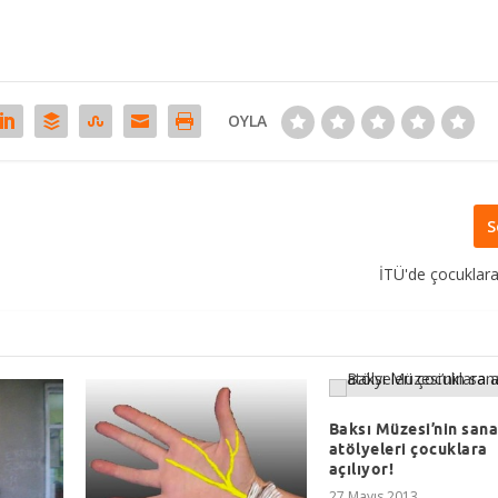
OYLA
S
İTÜ'de çocuklara
Baksı Müzesi’nin sana
atölyeleri çocuklara
açılıyor!
27 Mayıs 2013