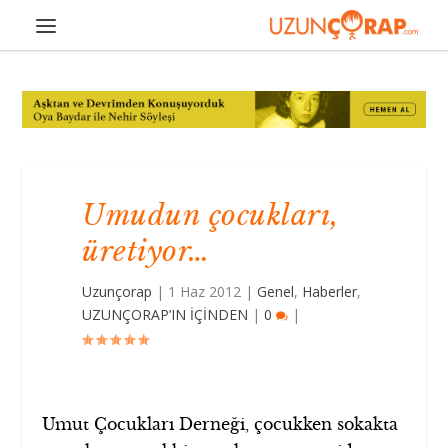
Umudun çocukları,
üretiyor…
Uzunçorap
|
1 Haz 2012
|
Genel
,
Haberler
,
UZUNÇORAP’IN İÇİNDEN
|
0
|
Umut Çocukları Derneği, çocukken sokakta