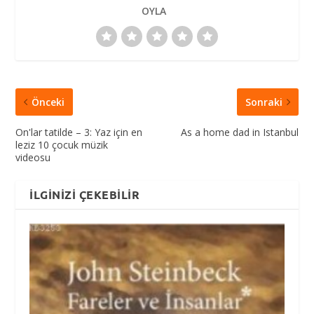
OYLA
Önceki
Sonraki
On'lar tatilde – 3: Yaz için en
As a home dad in Istanbul
leziz 10 çocuk müzik
videosu
İLGINIZI ÇEKEBILIR