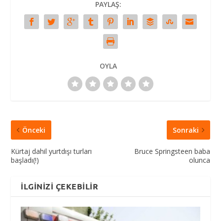
PAYLAŞ:
OYLA
Önceki
Sonraki
Kürtaj dahil yurtdışı turları
Bruce Springsteen baba
başladı(!)
olunca
İLGINIZI ÇEKEBILIR