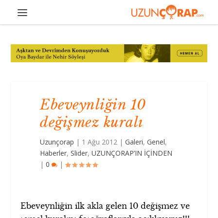
Ebeveynliğin 10
değişmez kuralı
Uzunçorap
|
1 Ağu 2012
|
Galeri
,
Genel
,
Haberler
,
Slider
,
UZUNÇORAP’IN İÇİNDEN
|
0
|
Ebeveynliğin ilk akla gelen 10 değişmez ve