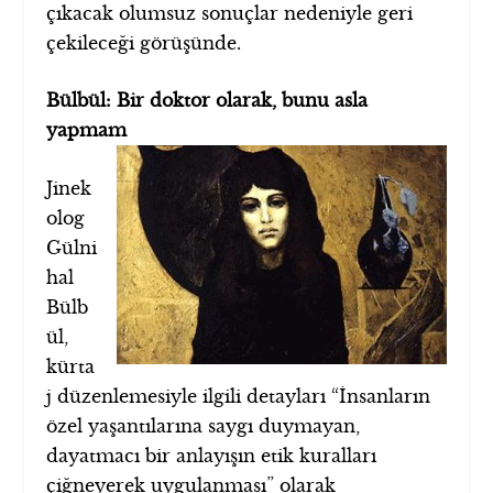
çıkacak olumsuz sonuçlar nedeniyle geri
çekileceği görüşünde.
Bülbül: Bir doktor olarak, bunu asla
yapmam
Jinek
olog
Gülni
hal
Bülb
ül,
kürta
j düzenlemesiyle ilgili detayları “İnsanların
özel yaşantılarına saygı duymayan,
dayatmacı bir anlayışın etik kuralları
çiğneyerek uygulanması” olarak