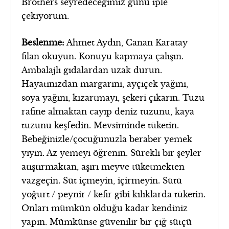
Brothers seyredeceğimiz günü iple
çekiyorum.
Beslenme:
Ahmet Aydın, Canan Karatay
filan okuyun. Konuyu kapmaya çalışın.
Ambalajlı gıdalardan uzak durun.
Hayatınızdan margarini, ayçiçek yağını,
soya yağını, kızartmayı, şekeri çıkarın. Tuzu
rafine almaktan cayıp deniz tuzunu, kaya
tuzunu keşfedin. Mevsiminde tüketin.
Bebeğinizle/çocuğunuzla beraber yemek
yiyin. Az yemeyi öğrenin. Sürekli bir şeyler
atıştırmaktan, aşırı meyve tüketmekten
vazgeçin. Süt içmeyin, içirmeyin. Sütü
yoğurt / peynir / kefir gibi kılıklarda tüketin.
Onları mümkün olduğu kadar kendiniz
yapın. Mümkünse güvenilir bir çiğ sütçü