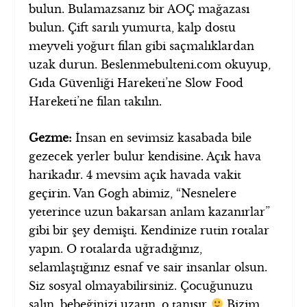
bulun. Bulamazsanız bir AOÇ mağazası
bulun. Çift sarılı yumurta, kalp dostu
meyveli yoğurt filan gibi saçmalıklardan
uzak durun. Beslenmebulteni.com okuyup,
Gıda Güvenliği Hareketi’ne Slow Food
Hareketi’ne filan takılın.
Gezme:
İnsan en sevimsiz kasabada bile
gezecek yerler bulur kendisine. Açık hava
harikadır. 4 mevsim açık havada vakit
geçirin. Van Gogh abimiz, “Nesnelere
yeterince uzun bakarsan anlam kazanırlar”
gibi bir şey demişti. Kendinize rutin rotalar
yapın. O rotalarda uğradığınız,
selamlaştığınız esnaf ve sair insanlar olsun.
Siz sosyal olmayabilirsiniz. Çocuğunuzu
salın, bebeğinizi uzatın, o tanışır
Bizim