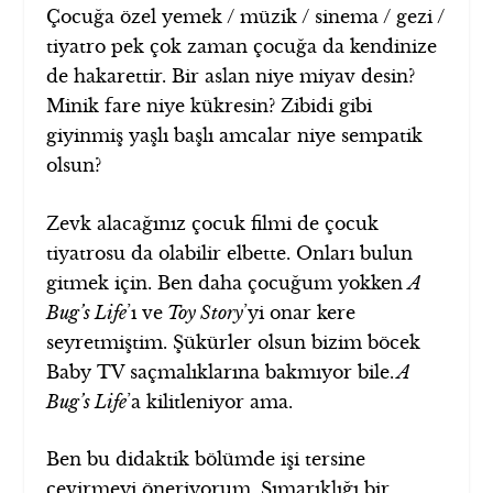
Çocuğa özel yemek / müzik / sinema / gezi /
tiyatro pek çok zaman çocuğa da kendinize
de hakarettir. Bir aslan niye miyav desin?
Minik fare niye kükresin? Zibidi gibi
giyinmiş yaşlı başlı amcalar niye sempatik
olsun?
Zevk alacağınız çocuk filmi de çocuk
tiyatrosu da olabilir elbette. Onları bulun
gitmek için. Ben daha çocuğum yokken
A
Bug’s Life
’ı ve
Toy Story
’yi onar kere
seyretmiştim. Şükürler olsun bizim böcek
Baby TV saçmalıklarına bakmıyor bile.
A
Bug’s Life
’a kilitleniyor ama.
Ben bu didaktik bölümde işi tersine
çevirmeyi öneriyorum. Şımarıklığı bir