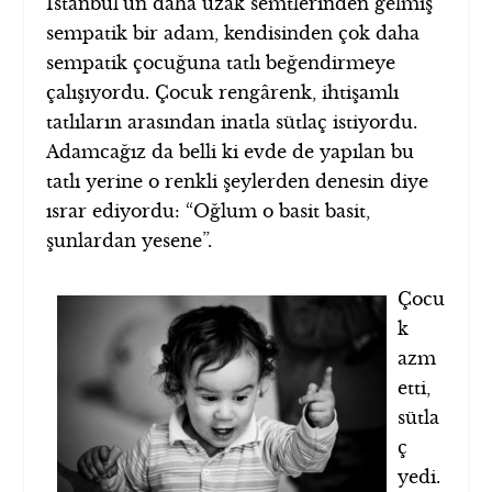
İstanbul’un daha uzak semtlerinden gelmiş
sempatik bir adam, kendisinden çok daha
sempatik çocuğuna tatlı beğendirmeye
çalışıyordu. Çocuk rengârenk, ihtişamlı
tatlıların arasından inatla sütlaç istiyordu.
Adamcağız da belli ki evde de yapılan bu
tatlı yerine o renkli şeylerden denesin diye
ısrar ediyordu: “Oğlum o basit basit,
şunlardan yesene”.
Çocu
k
azm
etti,
sütla
ç
yedi.