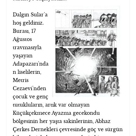
Dalgın Sular’a
hoş geldiniz.
Burası, 17
Ağustos
travmasıyla
yaşayan
Adapazarı’nda
n liselilerin,
Metris
Cezaevi’nden
çocuk ve genç
tutukluların, artık var olmayan
Küçükçekmece Ayazma gecekondu
bölgesinin her yaşta sakinlerinin, Abhaz
Çerkes Dernekleri çevresinde göç ve sürgün