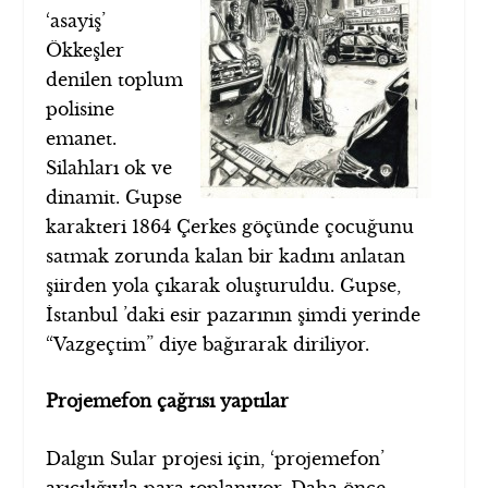
‘asayiş’
Ökkeşler
denilen toplum
polisine
emanet.
Silahları ok ve
dinamit. Gupse
karakteri 1864 Çerkes göçünde çocuğunu
satmak zorunda kalan bir kadını anlatan
şiirden yola çıkarak oluşturuldu. Gupse,
İstanbul ’daki esir pazarının şimdi yerinde
“Vazgeçtim” diye bağırarak diriliyor.
Projemefon çağrısı yaptılar
Dalgın Sular projesi için, ‘projemefon’
arıcılığıyla para toplanıyor. Daha önce