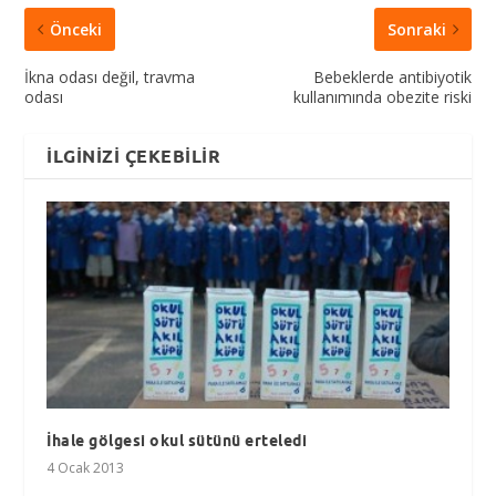
Önceki
Sonraki
İkna odası değil, travma
Bebeklerde antibiyotik
odası
kullanımında obezite riski
İLGINIZI ÇEKEBILIR
İhale gölgesi okul sütünü erteledi
4 Ocak 2013