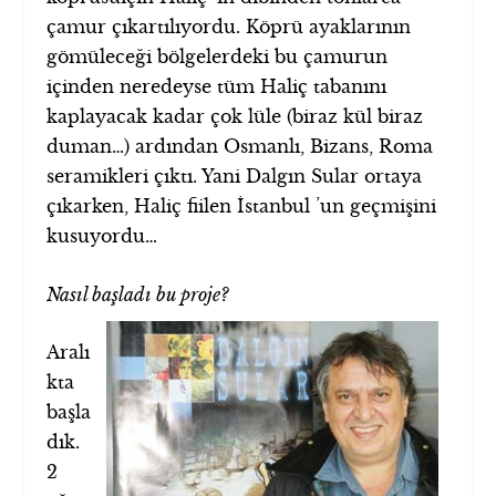
çamur çıkartılıyordu. Köprü ayaklarının
gömüleceği bölgelerdeki bu çamurun
içinden neredeyse tüm Haliç tabanını
kaplayacak kadar çok lüle (biraz kül biraz
duman…) ardından Osmanlı, Bizans, Roma
seramikleri çıktı. Yani Dalgın Sular ortaya
çıkarken, Haliç fiilen İstanbul ’un geçmişini
kusuyordu…
Nasıl başladı bu proje?
Aralı
kta
başla
dık.
2