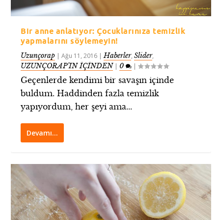
Bir anne anlatıyor: Çocuklarınıza temizlik
yapmalarını söylemeyin!
Uzunçorap
Haberler
Slider
|
Ağu 11, 2016
|
,
,
UZUNÇORAP’IN İÇİNDEN
0
|
|
Geçenlerde kendimi bir savaşın içinde
buldum. Haddinden fazla temizlik
yapıyordum, her şeyi ama...
Devamı…