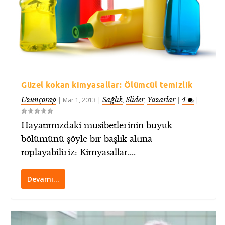
Güzel kokan kimyasallar: Ölümcül temizlik
Uzunçorap
Sağlık
Slider
Yazarlar
4
|
Mar 1, 2013
|
,
,
|
|
Hayatımızdaki müsibetlerinin büyük
bölümünü şöyle bir başlık altına
toplayabiliriz: Kimyasallar....
Devamı…