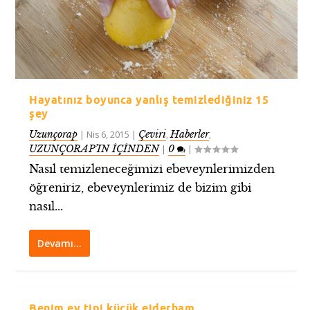
Hayatınız boyunca yanlış temizlediğiniz 15
şey
Uzunçorap
Çeviri
Haberler
|
Nis 6, 2015
|
,
,
UZUNÇORAP’IN İÇİNDEN
0
|
|
Nasıl temizleneceğimizi ebeveynlerimizden
öğreniriz, ebeveynlerimiz de bizim gibi
nasıl...
Devamı…
Benim ev tipi küçük ejderham