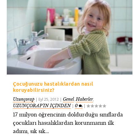
Çocuğunuzu hastalıklardan nasıl
koruyabilirsiniz?
Uzunçorap
Genel
Haberler
|
Eyl 25, 2012
|
,
,
UZUNÇORAP’IN İÇİNDEN
0
|
|
17 milyon öğrencinin doldurduğu sınıflarda
çocukları hastalıklardan korunmanın ilk
adımı, sık sık...