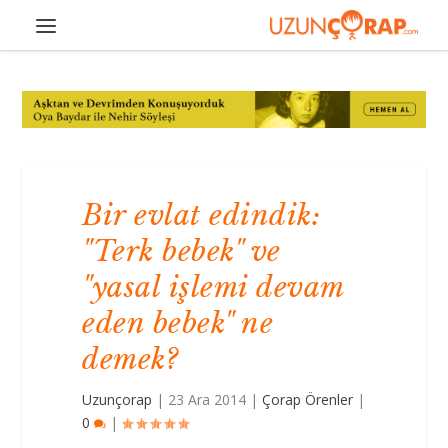
Bir evlat edindik:
"Terk bebek" ve
"yasal işlemi devam
eden bebek" ne
demek?
Uzunçorap
|
23 Ara 2014
|
Çorap Örenler
|
0
|