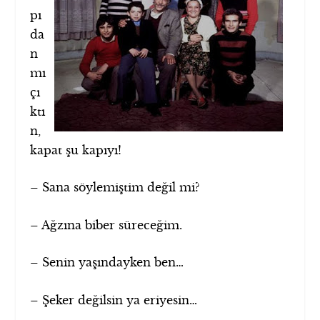
pı
da
n
mı
çı
ktı
n,
kapat şu kapıyı!
– Sana söylemiştim değil mi?
– Ağzına biber süreceğim.
– Senin yaşındayken ben…
– Şeker değilsin ya eriyesin…