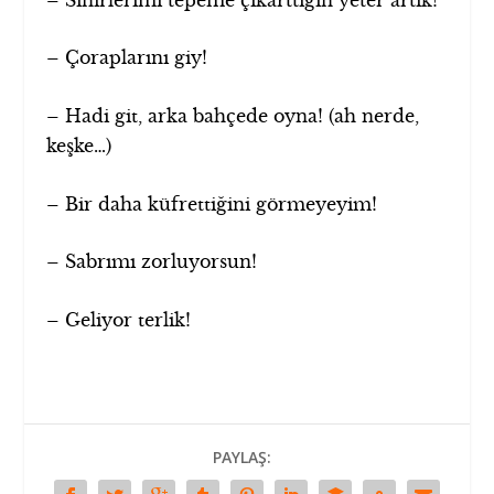
– Çoraplarını giy!
– Hadi git, arka bahçede oyna! (ah nerde,
keşke…)
– Bir daha küfrettiğini görmeyeyim!
– Sabrımı zorluyorsun!
– Geliyor terlik!
PAYLAŞ: