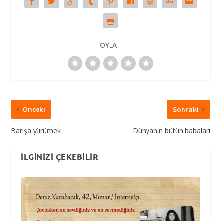
OYLA
Önceki
Sonraki
Barışa yürümek
Dünyanın bütün babaları
İLGINIZI ÇEKEBILIR