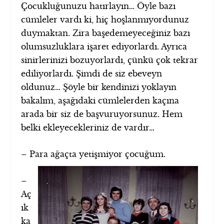
Çocukluğunuzu hatırlayın… Öyle bazı
cümleler vardı ki, hiç hoşlanmıyordunuz
duymaktan. Zira başedemeyeceğiniz bazı
olumsuzluklara işaret ediyorlardı. Ayrıca
sinirlerinizi bozuyorlardı, çünkü çok tekrar
ediliyorlardı. Şimdi de siz ebeveyn
oldunuz… Şöyle bir kendinizi yoklayın
bakalım, aşağıdaki cümlelerden kaçına
arada bir siz de başvuruyorsunuz. Hem
belki ekleyecekleriniz de vardır…
– Para ağaçta yetişmiyor çocuğum.
–
Aç
ık
ka