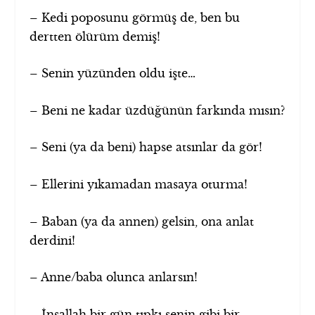
– Kedi poposunu görmüş de, ben bu
dertten ölürüm demiş!
– Senin yüzünden oldu işte…
– Beni ne kadar üzdüğünün farkında mısın?
– Seni (ya da beni) hapse atsınlar da gör!
– Ellerini yıkamadan masaya oturma!
– Baban (ya da annen) gelsin, ona anlat
derdini!
– Anne/baba olunca anlarsın!
– İnşallah bir gün tıpkı senin gibi bir