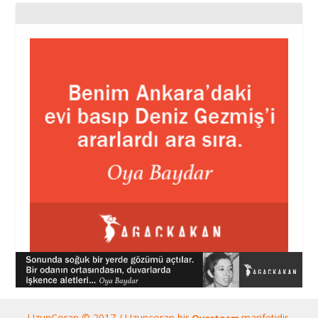
UzunÇorap © 2017 / Uzunçorap bir
marifetidir.