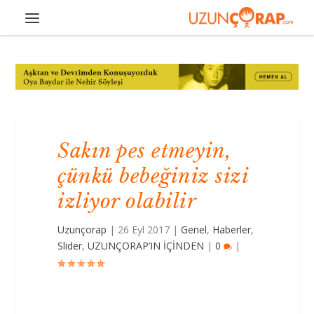
Sakın pes etmeyin,
çünkü bebeğiniz sizi
izliyor olabilir
Uzunçorap
|
26 Eyl 2017
|
Genel
,
Haberler
,
Slider
,
UZUNÇORAP’IN İÇİNDEN
|
0
|