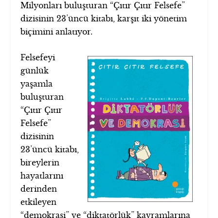
Milyonları buluşturan “Çıtır Çıtır Felsefe”
dizisinin 23’üncü kitabı, karşıt iki yönetim
biçimini anlatıyor.
Felsefeyi
günlük
yaşamla
buluşturan
“Çıtır Çıtır
Felsefe”
dizisinin
23’üncü kitabı,
bireylerin
hayatlarını
derinden
etkileyen
“demokrasi” ve “diktatörlük” kavramlarına