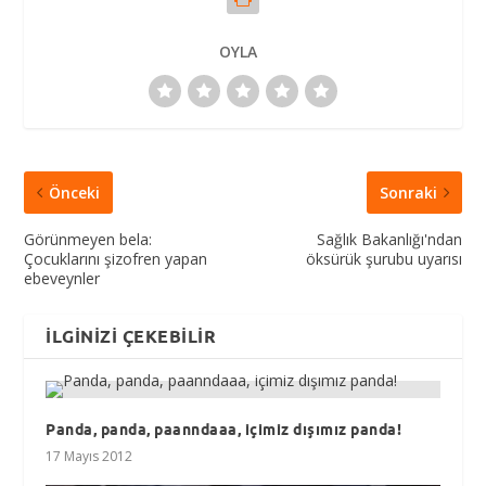
OYLA
Önceki
Sonraki
Görünmeyen bela:
Sağlık Bakanlığı'ndan
Çocuklarını şizofren yapan
öksürük şurubu uyarısı
ebeveynler
İLGINIZI ÇEKEBILIR
Panda, panda, paanndaaa, içimiz dışımız panda!
17 Mayıs 2012