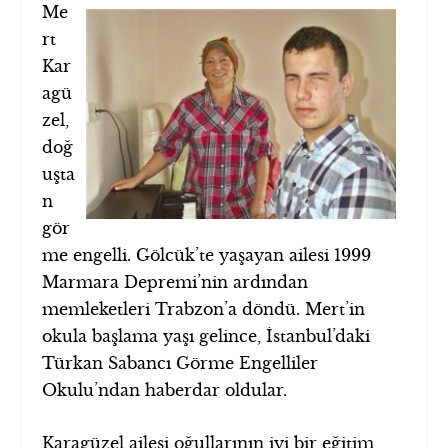
Me
rt
Kar
agü
zel,
doğ
uşta
n
gör
me engelli. Gölcük’te yaşayan ailesi 1999
Marmara Depremi’nin ardından
memleketleri Trabzon’a döndü. Mert’in
okula başlama yaşı gelince, İstanbul’daki
Türkan Sabancı Görme Engelliler
Okulu’ndan haberdar oldular.
Karagüzel ailesi oğullarının iyi bir eğitim