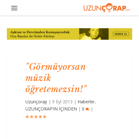
"Görmüyorsan
müzik
öğretemezsin!"
Uzunçorap
|
9 Eyl 2013
|
Haberler
,
UZUNÇORAP’IN İÇİNDEN
|
0
|