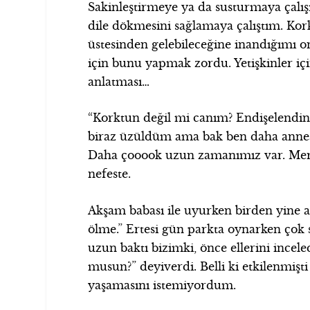
Sakinleştirmeye ya da susturmaya çalı
dile dökmesini sağlamaya çalıştım. K
üstesinden gelebileceğine inandığımı 
için bunu yapmak zordu. Yetişkinler içi
anlatması…
“Korktun değil mi canım? Endişelendin,
biraz üzüldüm ama bak ben daha annea
Daha çooook uzun zamanımız var. Mera
nefeste.
Akşam babası ile uyurken birden yine a
ölme.” Ertesi gün parkta oynarken ço
uzun baktı bizimki, önce ellerini incel
musun?” deyiverdi. Belli ki etkilenmiş
yaşamasını istemiyordum.