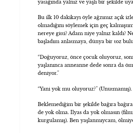
yatağında yalnız ve yaşlı bir şekilde uy
Bu ilk 10 dakikayı öyle ağzımız açık i
olmadığını söylemek için geç kalmıştım
nereye gitti? Adam niye yalnız kaldı
başladım anlatmaya, dünya bir toz bulu
“Doğuyoruz, önce çocuk oluyoruz, son
yaşlanınca anneanne dede sonra da ö
deniyor.”
“Yani yok mu oluyoruz?” (Unutmamış). 
Beklemediğim bir şekilde bağıra bağır
de yok olma. İlyas da yok olmasın (filmin
kurgulamış). Ben yaşlanmıycam, ölmiyc