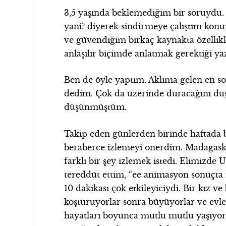
3,5 yaşında beklemediğim bir soruydu.
yani? diyerek sindirmeye çalıştım kon
ve güvendiğim birkaç kaynakta özellikl
anlaşılır biçimde anlatmak gerektiği ya
Ben de öyle yaptım. Aklıma gelen en s
dedim. Çok da üzerinde duracağını düş
düşünmüştüm.
Takip eden günlerden birinde haftada b
beraberce izlemeyi önerdim. Madagaska
farklı bir şey izlemek istedi. Elimizde
tereddüt ettim, “ee animasyon sonuçta i
10 dakikası çok etkileyiciydi. Bir kız v
koşturuyorlar sonra büyüyorlar ve evlen
hayatları boyunca mutlu mutlu yaşıyorl