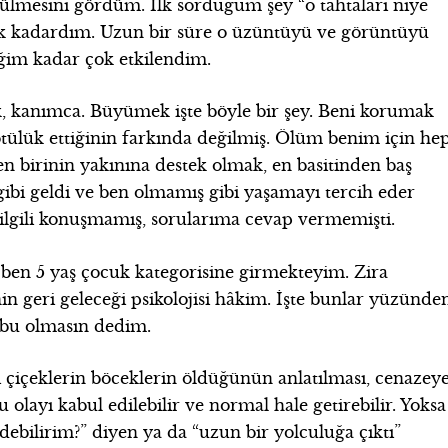
mesini gördüm. İlk sorduğum şey “o tahtaları niye
ık kadardım. Uzun bir süre o üzüntüyü ve görüntüyü
im kadar çok etkilendim.
k, kanımca. Büyümek işte böyle bir şey. Beni korumak
tülük ettiğinin farkında değilmiş. Ölüm benim için he
n birinin yakınına destek olmak, en basitinden baş
gibi geldi ve ben olmamış gibi yaşamayı tercih eder
lgili konuşmamış, sorularıma cevap vermemişti.
ben 5 yaş çocuk kategorisine girmekteyim. Zira
n geri geleceği psikolojisi hâkim. İşte bunlar yüzünde
tabu olmasın dedim.
i çiçeklerin böceklerin öldüğünün anlatılması, cenazey
u olayı kabul edilebilir ve normal hale getirebilir. Yoksa
idebilirim?” diyen ya da “uzun bir yolculuğa çıktı”