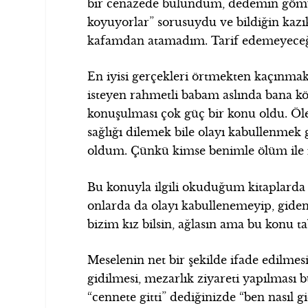
bir cenazede bulundum, dedemin gömül
koyuyorlar” sorusuydu ve bildiğin kaz
kafamdan atamadım. Tarif edemeyeceğ
En iyisi gerçekleri örtmekten kaçınma
isteyen rahmetli babam aslında bana kö
konuşulması çok güç bir konu oldu. Öle
sağlığı dilemek bile olayı kabullenmek 
oldum. Çünkü kimse benimle ölüm ile i
Bu konuyla ilgili okuduğum kitaplarda 
onlarda da olayı kabullenemeyip, gideni
bizim kız bilsin, ağlasın ama bu konu 
Meselenin net bir şekilde ifade edilmes
gidilmesi, mezarlık ziyareti yapılması b
“cennete gitti” dediğinizde “ben nasıl g