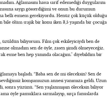
şmadım. Ağlamasını hatta tarif edemediği duygularını
orkusuna saygı gösterdiğimi ve onun bu durumun
ona belli etmem gerekiyordu. Henüz çok küçük olduğu
n bile ölüm trajik bir konu iken 3,5 yaşında bir çocuğa
 üzüldün biliyorum. Film çok etkileyiciydi ben de
nne olmadım sen de öyle, zaten şimdi ölmeyeceğiz.
k etme ben hep yanında olacağım.” diyebildim bir
ğlamaya başladı. “Baba sen de mi öleceksin? Sen de
k sevdiğimiz komşumuzun annesi yanımıza geldi. Uzun
edi, sonra yüzünü. “Sen yaşlanmışsın öleceksin biliyor
ti ama öyle pamuklara sarmalayıp, sırça fanuslarda