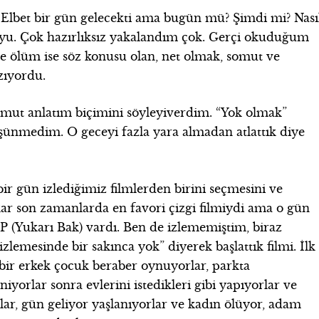
 Elbet bir gün gelecekti ama bugün mü? Şimdi mi? Nası
uyu. Çok hazırlıksız yakalandım çok. Gerçi okuduğum
e ölüm ise söz konusu olan, net olmak, somut ve
zıyordu.
omut anlatım biçimini söyleyiverdim. “Yok olmak”
ünmedim. O geceyi fazla yara almadan atlattık diye
ir gün izlediğimiz filmlerden birini seçmesini ve
r son zamanlarda en favori çizgi filmiydi ama o gün
 UP (Yukarı Bak) vardı. Ben de izlememiştim, biraz
zlemesinde bir sakınca yok” diyerek başlattık filmi. İlk
e bir erkek çocuk beraber oynuyorlar, parkta
iyorlar sonra evlerini istedikleri gibi yapıyorlar ve
ar, gün geliyor yaşlanıyorlar ve kadın ölüyor, adam