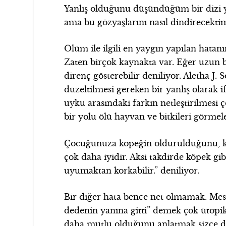
Yanlış olduğunu düşündüğüm bir dizi y
ama bu gözyaşlarını nasıl dindirecekti
Ölüm ile ilgili en yaygın yapılan hatan
Zaten birçok kaynakta var. Eğer uzun 
direnç gösterebilir deniliyor. Aletha J. S
düzeltilmesi gereken bir yanlış olarak 
uyku arasındaki farkın netleştirilmesi
bir yolu ölü hayvan ve bitkileri görmel
Çocuğunuza köpeğin öldürüldüğünü, k
çok daha iyidir. Aksi takdirde köpek g
uyumaktan korkabilir.” deniliyor.
Bir diğer hata bence net olmamak. Mes
dedenin yanına gitti” demek çok ütopik
daha mutlu olduğunu anlatmak sizce de 