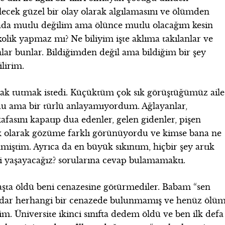
ecek güzel bir olay olarak algılamasını ve ölümden
da mutlu değilim ama ölünce mutlu olacağım kesin
kolik yapmaz mı? Ne biliyim işte aklıma takılanlar ve
ar bunlar. Bildiğimden değil ama bildiğim bir şey
lirim.
k tutmak istedi. Küçüktüm çok sık görüştüğümüz aile
du ama bir türlü anlayamıyordum. Ağlayanlar,
fasını kapatıp dua edenler, gelen gidenler, pişen
k olarak gözüme farklı görünüyordu ve kimse bana ne
ştim. Ayrıca da en büyük sıkıntım, hiçbir şey artık
mi yaşayacağız? sorularına cevap bulamamaktı.
şta öldü beni cenazesine götürmediler. Babam “sen
kadar herhangi bir cenazede bulunmamış ve henüz ölü
m. Üniversite ikinci sınıfta dedem öldü ve ben ilk defa