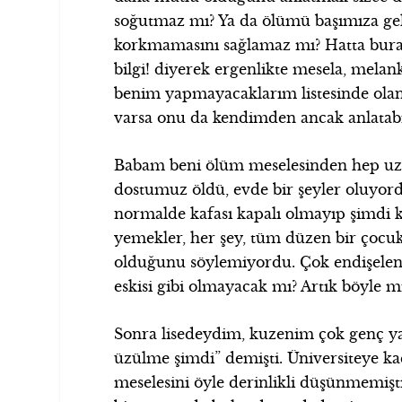
soğutmaz mı? Ya da ölümü başımıza gel
korkmamasını sağlamaz mı? Hatta bura
bilgi! diyerek ergenlikte mesela, melan
benim yapmayacaklarım listesinde olanl
varsa onu da kendimden ancak anlatabi
Babam beni ölüm meselesinden hep uza
dostumuz öldü, evde bir şeyler oluyor
normalde kafası kapalı olmayıp şimdi ka
yemekler, her şey, tüm düzen bir çocu
olduğunu söylemiyordu. Çok endişelenmi
eskisi gibi olmayacak mı? Artık böyle 
Sonra lisedeydim, kuzenim çok genç ya
üzülme şimdi” demişti. Üniversiteye 
meselesini öyle derinlikli düşünmemişti