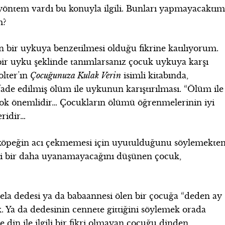
öntem vardı bu konuyla ilgili. Bunları yapmayacaktı
m?
ın bir uykuya benzetilmesi olduğu fikrine katılıyorum.
bir uyku şeklinde tanımlarsanız çocuk uykuya karşı
olter’ın
Çocuğunuza Kulak Verin
isimli kitabında,
ifade edilmiş ölüm ile uykunun karıştırılması. “Ölüm ile
 çok önemlidir… Çocukların ölümü öğrenmelerinin iyi
eridir…
öpeğin acı çekmemesi için uyutulduğunu söylemekte
ibi bir daha uyanamayacağını düşünen çocuk,
ela dedesi ya da babaannesi ölen bir çocuğa “deden ay
. Ya da dedesinin cennete gittiğini söylemek orada
din ile ilgili bir fikri olmayan çocuğu dinden