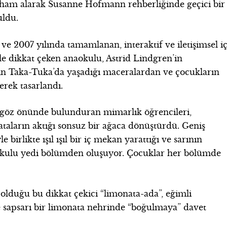
lham alarak Susanne Hofmann rehberliğinde geçici bir
uldu.
ve 2007 yılında tamamlanan, interaktif ve iletişimsel i
e dikkat çeken anaokulu, Astrid Lindgren’in
n Taka-Tuka’da yaşadığı maceralardan ve çocukların
rek tasarlandı.
 göz önünde bulunduran mimarlık öğrencileri,
ataların aktığı sonsuz bir ağaca dönüştürdü. Geniş
 birlikte ışıl ışıl bir iç mekan yarattığı ve sarının
naokulu yedi bölümden oluşuyor. Çocuklar her bölümde
lduğu bu dikkat çekici “limonata-ada”, eğimli
e sapsarı bir limonata nehrinde “boğulmaya” davet