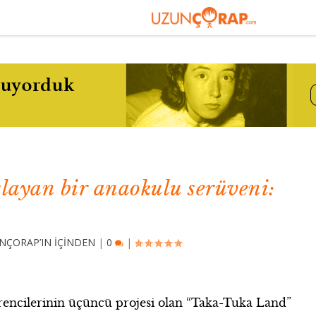
şlayan bir anaokulu serüveni:
NÇORAP’IN İÇİNDEN
|
0
|
rencilerinin üçüncü projesi olan “Taka-Tuka Land”