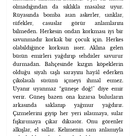
olmadığından da sıklıkla masalsız uyur.
Rüyasında bomba atan askerler, tanklar,
tüfekler, casuslar görür anlamlarını
bilmeden. Herkesin ondan korkması iyi bir
savunmadır korkak bir çocuk için. Herkes
olabildiğince korksun ister. Aklına gelen
bütün emirleri yağdırıp tehditler savurur
durmadan. Bahçesinde kızgın köpeklerin
olduğu siyah taşlı sarayını hayâl ederken
çikolatalı sütünü içmeyi ihmal etmez.
Uyanır uyanmaz “güneşe doğ!” diye emir
verir. Güneş bazen ona kızarsa bulutların
arkasında saklanıp yağmur yağdırır.
Çizmelerini giyip her yeri ıslatmaya, sular
fışkırtmaya çıkar diktatör. Onu görenler
alkışlar, el sallar. Kelimenin tam anlamıyla