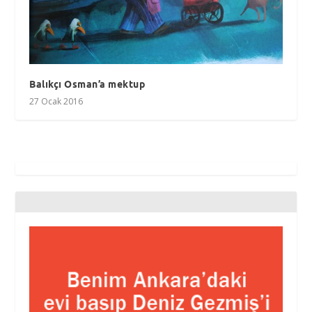
Balıkçı Osman’a mektup
27 Ocak 2016