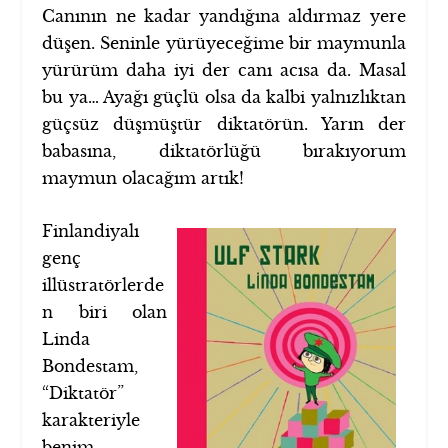
Canının ne kadar yandığına aldırmaz yere
düşen. Seninle yürüyeceğime bir maymunla
yürürüm daha iyi der canı acısa da. Masal
bu ya… Ayağı güçlü olsa da kalbi yalnızlıktan
güçsüz düşmüştür diktatörün. Yarın der
babasına, diktatörlüğü bırakıyorum
maymun olacağım artık!
Finlandiyalı
genç
illüstratörlerde
n biri olan
Linda
Bondestam,
“Diktatör”
karakteriyle
benim