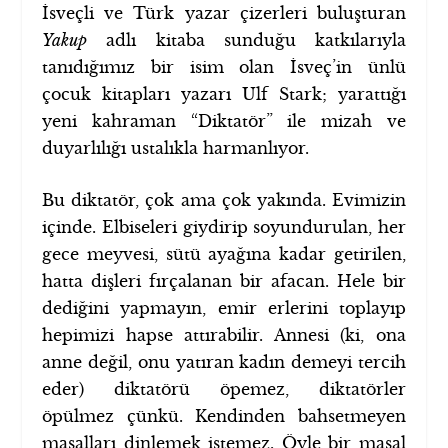
İsveçli ve Türk yazar çizerleri buluşturan
Yakup
adlı kitaba sunduğu katkılarıyla
tanıdığımız bir isim olan İsveç’in ünlü
çocuk kitapları yazarı Ulf Stark; yarattığı
yeni kahraman “Diktatör” ile mizah ve
duyarlılığı ustalıkla harmanlıyor.
Bu diktatör, çok ama çok yakında. Evimizin
içinde. Elbiseleri giydirip soyundurulan, her
gece meyvesi, sütü ayağına kadar getirilen,
hatta dişleri fırçalanan bir afacan. Hele bir
dediğini yapmayın, emir erlerini toplayıp
hepimizi hapse attırabilir. Annesi (ki, ona
anne değil, onu yatıran kadın demeyi tercih
eder) diktatörü öpemez, diktatörler
öpülmez çünkü. Kendinden bahsetmeyen
masalları dinlemek istemez. Öyle bir masal