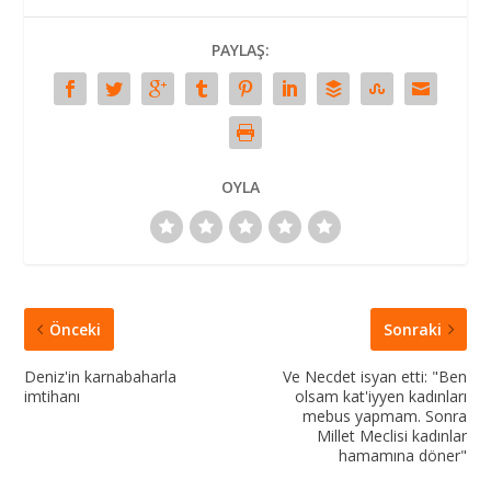
PAYLAŞ:
OYLA
Önceki
Sonraki
Deniz'in karnabaharla
Ve Necdet isyan etti: "Ben
imtihanı
olsam kat'iyyen kadınları
mebus yapmam. Sonra
Millet Meclisi kadınlar
hamamına döner"