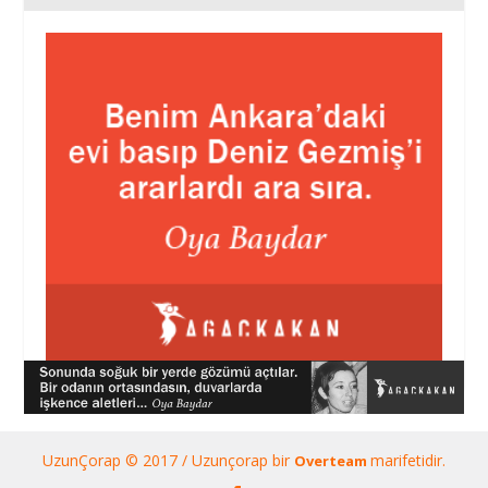
UzunÇorap © 2017 / Uzunçorap bir
marifetidir.
Overteam