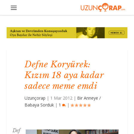
Defne Koryürek:
Kızım 18 aya kadar
sadece meme emdi
Uzunçorap
|
1 Mar 2012
|
Bir Anneye /
Babaya Sorduk
|
1
|
Def