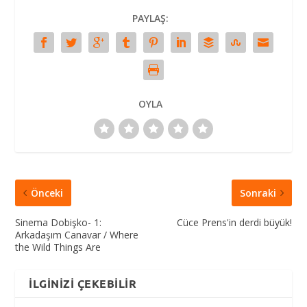
PAYLAŞ:
OYLA
Önceki
Sonraki
Sinema Dobişko- 1:
Cüce Prens'in derdi büyük!
Arkadaşım Canavar / Where
the Wild Things Are
İLGINIZI ÇEKEBILIR