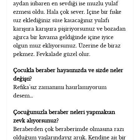
aydan itibaren en sevdiği ise muzlu yulaf
ezmesi oldu. Hala çok sever. İçine bir fıske
tuz eklediğiniz süte katacağınız yulafı
karıştıra karıştıra pişiriyorsunuz ve bozadan
ağırca bir kıvama geldiğinde içine iyice
olgun muz ekliyorsunuz. Üzerine de biraz
pekmez. Fevkalade güzel olur.
Çocukla beraber hayatınızda ve sizde neler
değişti?
Refika’sız zamanımı hatırlamıyorum
desem…
Çocuğunuzla beraber neleri yapmaktan
zevk alıyorsunuz?
Beraberden çok beraberimde olmasına razı
olduğum yaşlarındayız artık. Kendine ait bir