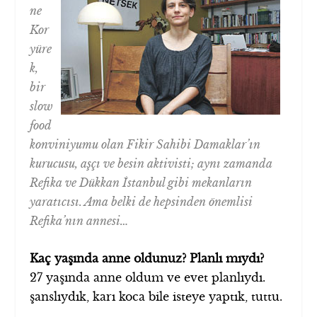
ne
Kor
yüre
k,
bir
slow
food
konviniyumu olan Fikir Sahibi Damaklar’ın
kurucusu, aşçı ve besin aktivisti; aynı zamanda
Refika ve Dükkan İstanbul gibi mekanların
yaratıcısı. Ama belki de hepsinden önemlisi
Refika’nın annesi…
Kaç yaşında anne oldunuz? Planlı mıydı?
27 yaşında anne oldum ve evet planlıydı.
şanslıydık, karı koca bile isteye yaptık, tuttu.