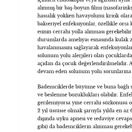
alınmış bir baş-boyun filmi (nasofarinks 
hastalık yokken havayolunu kritik olarak
bakteriyel enfeksiyonlar, özellikle orta k
etinin cerrahi yolla alınması gerekebilir
durumlarda ameliyat esnasında kulak zar
havalanmasını sağlayarak enfeksiyonlar
solunum yolu alerjileri olan çocuklarda 
açıdan da çocuk değerlendirilmelidir. 
devam eden solunum yolu sorunlarına r
Bademciklerde büyüme ve buna bağlı sı
ve beslenme bozuklukları olabilir. Enfe
gerilemiyorsa yine cerrahi sözkonusu olab
2 yıl üstüste olmak şartıyla yılda en a
dışında uyku apnesi ve tedaviye cevap
gibi) da bademciklerin alınması gerekebi