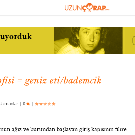
fisi = geniz eti/bademcik
Uzmanlar
|
0
|
un ağız ve burundan başlayan giriş kapısının filtre