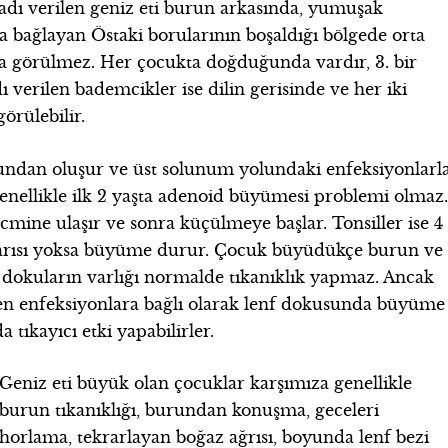
 adı verilen geniz eti burun arkasında, yumuşak
a bağlayan Östaki borularının boşaldığı bölgede orta
ca görülmez. Her çocukta doğduğunda vardır, 3. bir
dı verilen bademcikler ise dilin gerisinde ve her iki
örülebilir.
sundan oluşur ve üst solunum yolundaki enfeksiyonlarl
Genellikle ilk 2 yaşta adenoid büyümesi problemi olmaz
mine ulaşır ve sonra küçülmeye başlar. Tonsiller ise 4
yarısı yoksa büyüme durur. Çocuk büyüdükçe burun ve
 dokuların varlığı normalde tıkanıklık yapmaz. Ancak
en enfeksiyonlara bağlı olarak lenf dokusunda büyüme
 tıkayıcı etki yapabilirler.
Geniz eti büyük olan çocuklar karşımıza genellikle
burun tıkanıklığı, burundan konuşma, geceleri
horlama, tekrarlayan boğaz ağrısı, boyunda lenf bezi