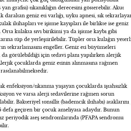
yan grafisi) tıkanıklığın derecesini gösterebilir. Akut
 daraltan geniz eti varlığı, uyku apnesi, sık tekrarlaya
ulak iltihapları ve işitme kayıpları ile birlikte ise geniz
. Orta kulakta sıvı birikimi ya da işitme kaybı gibi
ına tüp de yerleştirilebilir. Tüpler orta kulağın yeterl
ın tekrarlamasını engeller. Geniz eti büyümeleri
da görülebildiği için tedavi planı yapılırken alerjik
Alerjik çocuklarda geniz etinin alınmasına rağmen
astlanabilmektedir.
k enfeksiyon/tıkanma yaşayan çocuklarda iştahsızlık
ksiyon ve varsa alerji tedavilerine rağmen sorun
ilir. Bakteriyel tonsillit (bademcik iltihabı) ataklarını
z 6 defa geçiren bir çocuk ameliyata adaydır. Bunun
sız periyodik ateş sendromlarında (PFAPA sendromu
lir.