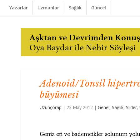
Yazarlar
Uzmanlar
Sağlık
Güncel
Adenoid/Tonsil hipertro
büyümesi
Uzunçorap
|
23 May 2012
|
Genel
,
Sağlık
,
Slider
,
Geniz eti ve bademcikler solunum yolun