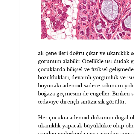
alt çene ileri doğru çıkar ve tıkanıklık 
görünüm alabilir. Özellikle üst dudak g
çocuklarda bilişsel ve fiziksel gelişmede
bozuklukları, devamlı yorgunluk ve istek
boyuttaki adenoid sadece solunum yol
boğaza geçmesini de engeller. Biriken s
tedaviye dirençli sinüzit sık görülür.
Her çocukta adenoid dokunun doğal ol
tıkanıklık yapacak büyüklükte olup ol
içinden endoskopla veya ağızdan ayna