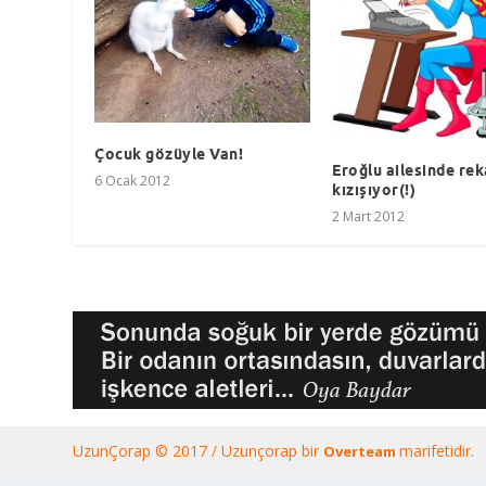
Çocuk gözüyle Van!
Eroğlu ailesinde re
6 Ocak 2012
kızışıyor(!)
2 Mart 2012
UzunÇorap © 2017 / Uzunçorap bir
marifetidir.
Overteam