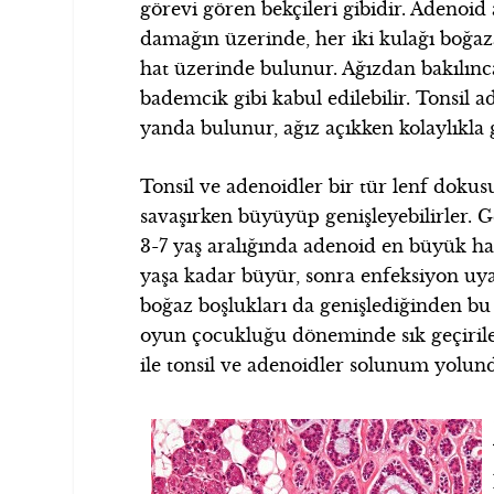
görevi gören bekçileri gibidir. Adenoid
damağın üzerinde, her iki kulağı boğaz
hat üzerinde bulunur. Ağızdan bakılın
bademcik gibi kabul edilebilir. Tonsil a
yanda bulunur, ağız açıkken kolaylıkla g
Tonsil ve adenoidler bir tür lenf doku
savaşırken büyüyüp genişleyebilirler. 
3-7 yaş aralığında adenoid en büyük hac
yaşa kadar büyür, sonra enfeksiyon u
boğaz boşlukları da genişlediğinden bu
oyun çocukluğu döneminde sık geçiril
ile tonsil ve adenoidler solunum yolunda