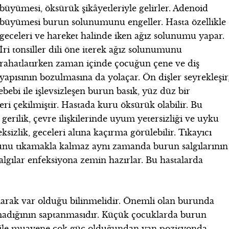
büyümesi, öksürük şikâyetleriyle gelirler. Adenoid
büyümesi burun solunumunu engeller. Hasta özellikle
geceleri ve hareket halinde iken ağız solunumu yapar.
İri tonsiller dili öne iterek ağız solunumunu
rahatlatırken zaman içinde çocuğun çene ve diş
yapısının bozulmasına da yolaçar. Ön dişler seyrekleşir
sebebi ile işlevsizleşen burun basık, yüz düz bir
eri çekilmiştir. Hastada kuru öksürük olabilir. Bu
 gerilik, çevre ilişkilerinde uyum yetersizliği ve uyku
sizlik, geceleri altına kaçırma görülebilir. Tıkayıcı
unu tıkamakla kalmaz aynı zamanda burun salgılarının
algılar enfeksiyona zemin hazırlar. Bu hastalarda
arak var olduğu bilinmelidir. Önemli olan burunda
madığının saptanmasıdır. Küçük çocuklarda burun
 ile muayene çok güç olduğundan yan pozisyonda