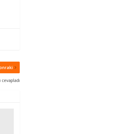
onraki
u cevapladı