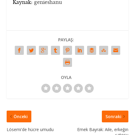
Kaynak:
genieshanu
PAYLAŞ:
OYLA
Önceki
Sonraki
Lösemi'de hücre umudu
Emek Bayrak: Aile, erkeğin
şatosu