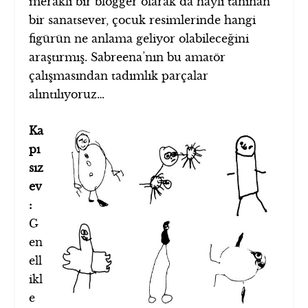
meraklı bir blogger olarak da hayli tanınan
bir sanatsever, çocuk resimlerinde hangi
figürün ne anlama geliyor olabileceğini
araştırmış. Sabreena’nın bu amatör
çalışmasından tadımlık parçalar
alıntılıyoruz…
Ka
pı
sız
ev
:
G
en
ell
ikl
e