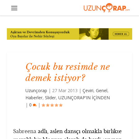
Çocuk bu resimde ne
demek istiyor?
Uzunçorap
|
27 Mar 2013
|
Çeviri
,
Genel
,
Haberler
,
Slider
,
UZUNÇORAP’IN İÇİNDEN
|
0
|
Sabreena
adlı, aslen dansçı olmakla birlikte