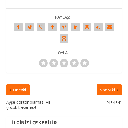
PAYLAŞ:
OYLA
Önceki
Sonraki
Ayşe doktor olamaz, Ali
"4+4+4"
çocuk bakamaz!
İLGINIZI ÇEKEBILIR