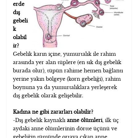
erde
dış
gebeli
k
olabil
ir?
Gebelik karın içine, yumurtalık ile rahim
arasında yer alan tüplere (en sık dış gebelik
burada olur), tüpün rahime hemen bağlantı
yerine yakın bölgeye (korn gebeliği), rahim
boynuna ya da yumurtalıklara yerleşerek
dış gebelik olarak gelişebilir.
Kadına ne gibi zararları olabilir?
-Dış gebelik kaynaklı
anne ölümleri
, ilk üç
aydaki anne ölümlerinin dörtte üçünü ve
gebeliğin tümünde ortaya çıkan anne