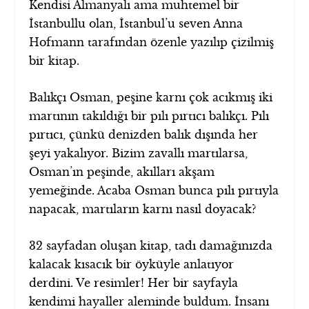
Kendisi Almanyalı ama muhtemel bir
İstanbullu olan, İstanbul’u seven Anna
Hofmann tarafından özenle yazılıp çizilmiş
bir kitap.
Balıkçı Osman, peşine karnı çok acıkmış iki
martının takıldığı bir pılı pırtıcı balıkçı. Pılı
pırtıcı, çünkü denizden balık dışında her
şeyi yakalıyor. Bizim zavallı martılarsa,
Osman’ın peşinde, akılları akşam
yemeğinde. Acaba Osman bunca pılı pırtıyla
napacak, martıların karnı nasıl doyacak?
32 sayfadan oluşan kitap, tadı damağınızda
kalacak kısacık bir öyküyle anlatıyor
derdini. Ve resimler! Her bir sayfayla
kendimi hayaller aleminde buldum. İnsanı