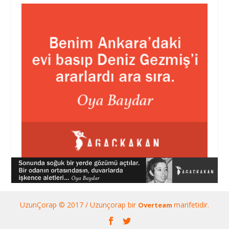
UzunÇorap © 2017 / Uzunçorap bir
marifetidir.
Overteam