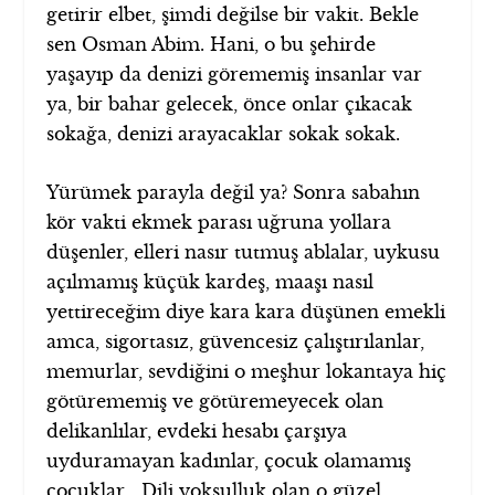
getirir elbet, şimdi değilse bir vakit. Bekle
sen Osman Abim. Hani, o bu şehirde
yaşayıp da denizi görememiş insanlar var
ya, bir bahar gelecek, önce onlar çıkacak
sokağa, denizi arayacaklar sokak sokak.
Yürümek parayla değil ya? Sonra sabahın
kör vakti ekmek parası uğruna yollara
düşenler, elleri nasır tutmuş ablalar, uykusu
açılmamış küçük kardeş, maaşı nasıl
yettireceğim diye kara kara düşünen emekli
amca, sigortasız, güvencesiz çalıştırılanlar,
memurlar, sevdiğini o meşhur lokantaya hiç
götürememiş ve götüremeyecek olan
delikanlılar, evdeki hesabı çarşıya
uyduramayan kadınlar, çocuk olamamış
çocuklar… Dili yoksulluk olan o güzel