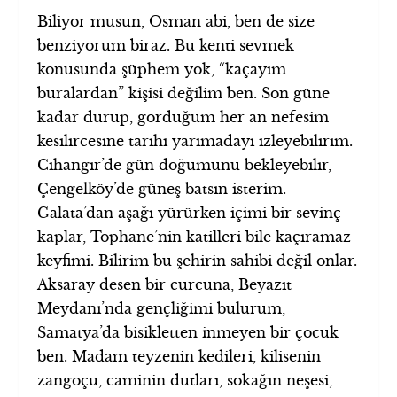
Biliyor musun, Osman abi, ben de size
benziyorum biraz. Bu kenti sevmek
konusunda şüphem yok, “kaçayım
buralardan” kişisi değilim ben. Son güne
kadar durup, gördüğüm her an nefesim
kesilircesine tarihi yarımadayı izleyebilirim.
Cihangir’de gün doğumunu bekleyebilir,
Çengelköy’de güneş batsın isterim.
Galata’dan aşağı yürürken içimi bir sevinç
kaplar, Tophane’nin katilleri bile kaçıramaz
keyfimi. Bilirim bu şehirin sahibi değil onlar.
Aksaray desen bir curcuna, Beyazıt
Meydanı’nda gençliğimi bulurum,
Samatya’da bisikletten inmeyen bir çocuk
ben. Madam teyzenin kedileri, kilisenin
zangoçu, caminin dutları, sokağın neşesi,