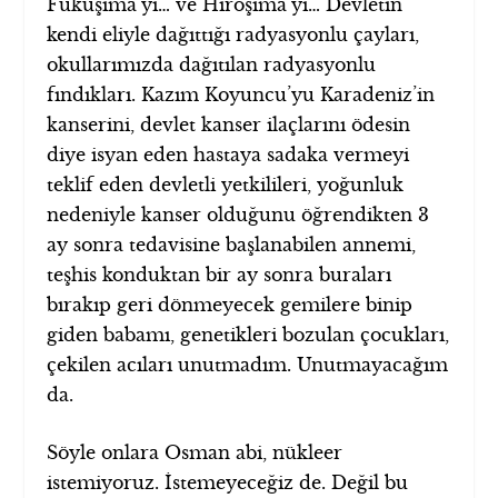
Fukuşima’yı… ve Hiroşima’yı… Devletin
kendi eliyle dağıttığı radyasyonlu çayları,
okullarımızda dağıtılan radyasyonlu
fındıkları. Kazım Koyuncu’yu Karadeniz’in
kanserini, devlet kanser ilaçlarını ödesin
diye isyan eden hastaya sadaka vermeyi
teklif eden devletli yetkilileri, yoğunluk
nedeniyle kanser olduğunu öğrendikten 3
ay sonra tedavisine başlanabilen annemi,
teşhis konduktan bir ay sonra buraları
bırakıp geri dönmeyecek gemilere binip
giden babamı, genetikleri bozulan çocukları,
çekilen acıları unutmadım. Unutmayacağım
da.
Söyle onlara Osman abi, nükleer
istemiyoruz. İstemeyeceğiz de. Değil bu