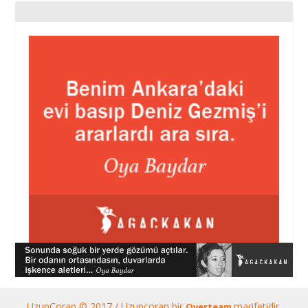
UzunÇorap © 2017 / Uzunçorap bir
marifetidir.
Overteam