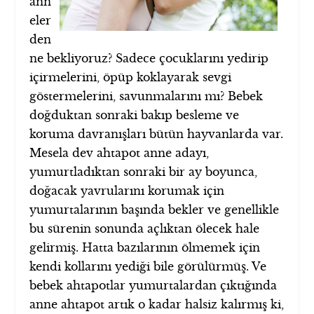
ann
eler
den
ne bekliyoruz? Sadece çocuklarını yedirip
içirmelerini, öpüp koklayarak sevgi
göstermelerini, savunmalarını mı? Bebek
doğduktan sonraki bakıp besleme ve
koruma davranışları bütün hayvanlarda var.
Mesela dev ahtapot anne adayı,
yumurtladıktan sonraki bir ay boyunca,
doğacak yavrularını korumak için
yumurtalarının başında bekler ve genellikle
bu sürenin sonunda açlıktan ölecek hale
gelirmiş. Hatta bazılarının ölmemek için
kendi kollarını yediği bile görülürmüş. Ve
bebek ahtapotlar yumurtalardan çıktığında
anne ahtapot artık o kadar halsiz kalırmış ki,