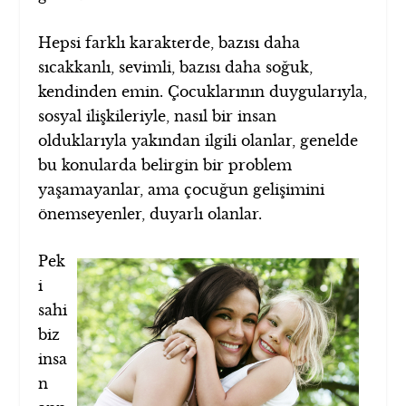
Hepsi farklı karakterde, bazısı daha
sıcakkanlı, sevimli, bazısı daha soğuk,
kendinden emin. Çocuklarının duygularıyla,
sosyal ilişkileriyle, nasıl bir insan
olduklarıyla yakından ilgili olanlar, genelde
bu konularda belirgin bir problem
yaşamayanlar, ama çocuğun gelişimini
önemseyenler, duyarlı olanlar.
Pek
i
sahi
biz
insa
n