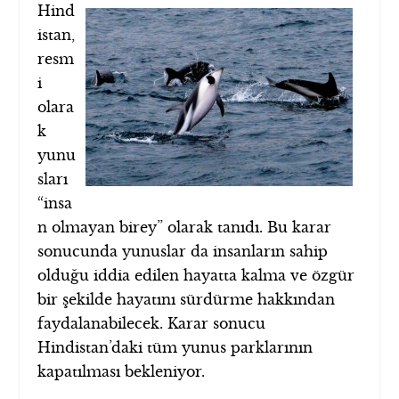
Hind
istan,
resm
i
olara
k
yunu
sları
“insa
n olmayan birey” olarak tanıdı. Bu karar
sonucunda yunuslar da insanların sahip
olduğu iddia edilen hayatta kalma ve özgür
bir şekilde hayatını sürdürme hakkından
faydalanabilecek. Karar sonucu
Hindistan’daki tüm yunus parklarının
kapatılması bekleniyor.