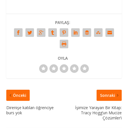
PAYLAŞ:
OYLA
Önceki
Sonraki
Direnişe katılan öğrenciye
İşimize Yarayan Bir Kitap:
burs yok
Tracy Hogg’un Mucize
Çözümler’i