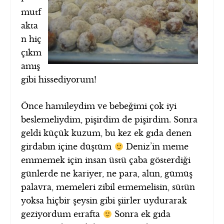
mutf
akta
n hiç
çıkm
amış
gibi hissediyorum!
Önce hamileydim ve bebeğimi çok iyi
beslemeliydim, pişirdim de pişirdim. Sonra
geldi küçük kuzum, bu kez ek gıda denen
girdabın içine düştüm
Deniz’in meme
emmemek için insan üstü çaba gösterdiği
günlerde ne kariyer, ne para, altın, gümüş
palavra, memeleri zibil etmemelisin, sütün
yoksa hiçbir şeysin gibi şiirler uydurarak
geziyordum etrafta
Sonra ek gıda