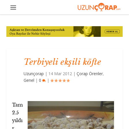
Terbiyeli ekşili köfte
Uzunçorap
|
14 Mar 2012
|
Çorap Örenler
,
Genel
|
0
|
Tam
2.5
yıldı
r