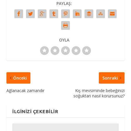
PAYLAŞ:
OYLA
Önceki
Sonraki
Ağlanacak zamandır
Kış mevsiminde bebeğinizi
soğuktan nasıl korursunuz?
İLGINIZI ÇEKEBILIR