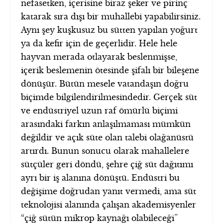
nefasetken, içerisine biraz şeker ve pirinç
katarak sıra dışı bir muhallebi yapabilirsiniz.
Aynı şey kuşkusuz bu sütten yapılan yoğurt
ya da kefir için de geçerlidir. Hele hele
hayvan merada otlayarak beslenmişse,
içerik beslemenin ötesinde şifalı bir bileşene
dönüşür. Bütün mesele vatandaşın doğru
biçimde bilgilendirilmesindedir. Gerçek süt
ve endüstriyel uzun raf ömürlü biçimi
arasındaki farkın anlaşılmaması mümkün
değildir ve açık süte olan talebi olağanüstü
artırdı. Bunun sonucu olarak mahallelere
sütçüler geri döndü, şehre çiğ süt dağıtımı
ayrı bir iş alanına dönüştü. Endüstri bu
değişime doğrudan yanıt vermedi, ama süt
teknolojisi alanında çalışan akademisyenler
“çiğ sütün mikrop kaynağı olabileceği”