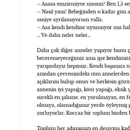
– Aaaaa emzirmiyor musun? Ben 1,5 s
– Nasıl yani? Bebeğinden o kadar gün a
saniye ayrılamıyorum valla.
– Aaa kendi kendine uyumuyor mu hala
… Ve daha neler neler…
Daha çok diğer anneler yapıyor bunu ç
beceremeyeceğimiz ama işte kendimiz
yarışındayız hepimiz. Kendi başımıza
azından çevremizdeki tüm annelerden da
açıklarını bulup onun ve herkesin gözü
annenin iyi yaptığı, kötü yaptığı, eksik
sürekli en şahane, en yorulmayan, en fe
olmaya, olamadığımız yerde öyleymiş 
zorluyorlar. Koccaa bir toplum bizden 
Toplum her adımımızı en detayına kadar