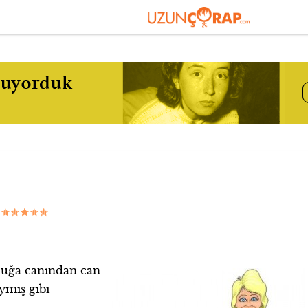
|
ocuğa canından can
ymış gibi