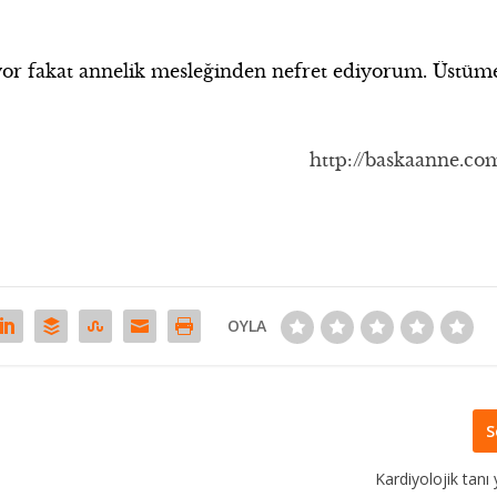
yor fakat annelik mesleğinden nefret ediyorum. Üstüm
http://baskaanne.co
OYLA
S
Kardiyolojik tanı