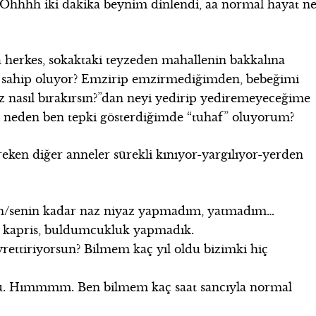
Ohhhh iki dakika beynim dinlendi, aa normal hayat n
herkes, sokaktaki teyzeden mahallenin bakkalına
a sahip oluyor? Emzirip emzirmediğimden, bebeğimi
ız nasıl bırakırsın?”dan neyi yedirip yediremeyeceğime
 Ve neden ben tepki gösterdiğimde “tuhaf” oluyorum?
ken diğer anneler sürekli kınıyor-yargılıyor-yerden
n/senin kadar naz niyaz yapmadım, yatmadım…
 kapris, buldumcukluk yapmadık.
rettiriyorsun? Bilmem kaç yıl oldu bizimki hiç
u. Hımmmm. Ben bilmem kaç saat sancıyla normal