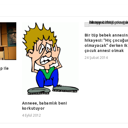
Bir tüp bebek annesin
hikayesi: “Hiç çocuğ
olmayacak” derken ik
çocuk annesi olmak
24 Şubat 2014
p ile
Anneee, babamlık beni
korkutuyor
4 Eylül 2012