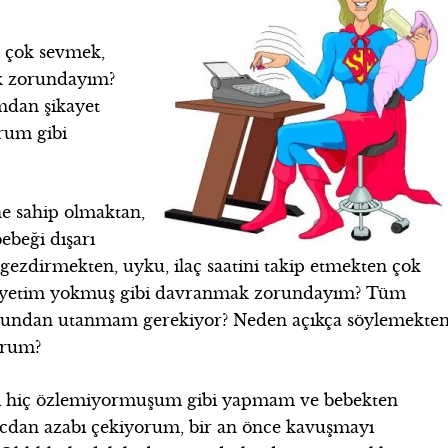
i çok sevmek,
k zorundayım?
dan şikayet
rum gibi
e sahip olmaktan,
ebeği dışarı
gezdirmekten, uyku, ilaç saatini takip etmekten çok
ikayetim yokmuş gibi davranmak zorundayım? Tüm
bundan utanmam gerekiyor? Neden açıkça söylemekte
orum?
mı hiç özlemiyormuşum gibi yapmam ve bebekten
 vicdan azabı çekiyorum, bir an önce kavuşmayı