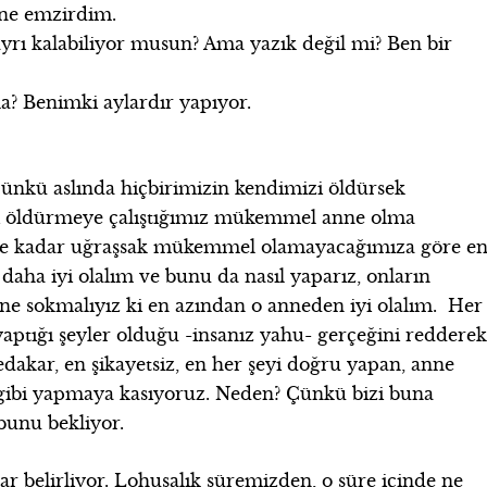
ene emzirdim.
yrı kalabiliyor musun? Ama yazık değil mi? Ben bir
? Benimki aylardır yapıyor.
ünkü aslında hiçbirimizin kendimizi öldürsek
i öldürmeye çalıştığımız mükemmel anne olma
 ne kadar uğraşsak mükemmel olamayacağımıza göre e
ha iyi olalım ve bunu da nasıl yaparız, onların
ne sokmalıyız ki en azından o anneden iyi olalım. Her
 yaptığı şeyler olduğu -insanız yahu- gerçeğini reddere
dakar, en şikayetsiz, en her şeyi doğru yapan, anne
gibi yapmaya kasıyoruz. Neden? Çünkü bizi buna
bunu bekliyor.
 belirliyor. Lohusalık süremizden, o süre içinde ne