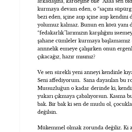
arkadaşına, kardeşine bile “Aaaa sen bı
kurmaya devam eden, o “saçını süpürge
bezi eden, içine atıp içine atıp kendi
yolumuz kalmaz. Bunun en kötü yanı
“fedakarlık”larımızın karşılığını iste
şahane cümleler kurmaya başlamamız ol
annnelik etmeye çalışırken onun ergenl
çıkacağız, hazır mısınız?
Ve sen sürekli yeni anneyi kendinle kıy
Seni affediyorum. Sana dayatılan bu rol
Mutsuzluğun o kadar derinde ki, kendin
yukarı çıkmaya çabalıyorsun. Kasma bu 
bak. Bir bak ki sen de mutlu ol, çocu
değilsin.
Mükemmel olmak zorunda değiliz. Ki as