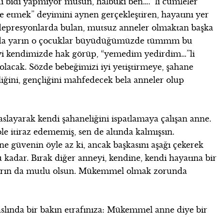
dı bıdı yapmıyor musun, halbuki ben….” li cümleler
 etmek” deyimini aynen gerçekleştiren, hayatını yer
ni depresyonlarda bulan, mutsuz anneler olmaktan başka
 da yarın o çocuklar büyüdüğümüzde tümmm bu
meyi kendimizde hak görüp, “yemedim yedirdim…”li
acak. Sözde bebeğimizi iyi yetiştirmeye, şahane
iğini, gençliğini mahfedecek bela anneler olup
aslayarak kendi şahaneliğini ispatlamaya çalışan anne.
e itiraz edememiş, sen de altında kalmışsın.
e güvenin öyle az ki, ancak başkasını aşağı çekerek
kadar. Bırak diğer anneyi, kendine, kendi hayatına bir
kların da mutlu olsun. Mükemmel olmak zorunda
lında bir bakın etrafınıza: Mükemmel anne diye bir