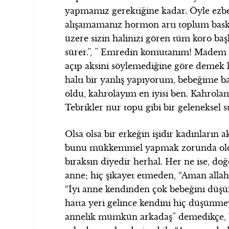
yapmamız gerektiğine kadar. Öyle ezbe
alışamamanız hormon artı toplum bask
üzere sizin halinizi gören tüm koro baş
sürer.”, ” Emredin komutanım! Madem 
açıp aksini söylemediğine göre demek k
haltı bir yanlış yapıyorum, bebeğime
oldu, kahrolayım en iyisi ben. Kahrol
Tebrikler nur topu gibi bir geleneksel 
Olsa olsa bir erkeğin işidir kadınların 
bunu mükkemmel yapmak zorunda oldu
bıraksın diyedir herhal. Her ne ise, d
anne; hiç şikayet etmeden, “Aman allah
“İyi anne kendinden çok bebeğini düş
hatta yeri gelince kendini hiç düşünmey
annelik mümkün arkadaş” demedikçe, bu