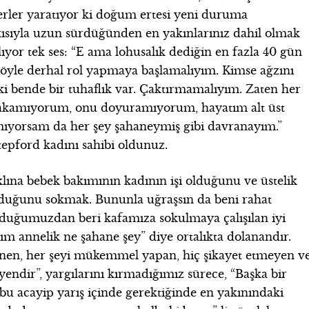
rler yaratıyor ki doğum ertesi yeni duruma
ısıyla uzun sürdüğünden en yakınlarınız dahil olmak
lıyor tek ses: “E ama lohusalık dediğin en fazla 40 gün
öyle derhal rol yapmaya başlamalıyım. Kimse ağzını
i bende bir tuhaflık var. Çaktırmamalıyım. Zaten her
 bakamıyorum, onu doyuramıyorum, hayatım alt üst
amıyorsam da her şey şahaneymiş gibi davranayım.”
stepford kadını sahibi oldunuz.
aklına bebek bakımının kadının işi olduğunu ve üstelik
ğunu sokmak. Bununla uğraşsın da beni rahat
oğduğumuzdan beri kafamıza sokulmaya çalışılan iyi
ım annelik ne şahane şey” diye ortalıkta dolanandır.
ünen, her şeyi mükemmel yapan, hiç şikayet etmeyen v
endir”, yargılarını kırmadığımız sürece, “Başka bir
 acayip yarış içinde gerektiğinde en yakınındaki