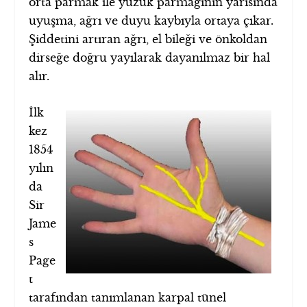
orta parmak ile yüzük parmağının yarısında
uyuşma, ağrı ve duyu kaybıyla ortaya çıkar.
Şiddetini artıran ağrı, el bileği ve önkoldan
dirseğe doğru yayılarak dayanılmaz bir hal
alır.
İlk
kez
1854
yılın
da
Sir
Jame
s
Page
t
tarafından tanımlanan karpal tünel