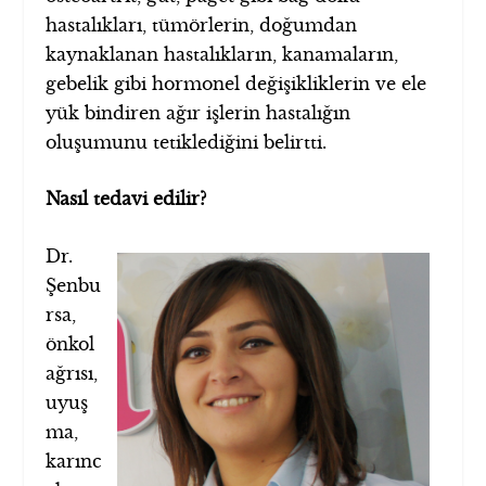
hastalıkları, tümörlerin, doğumdan
kaynaklanan hastalıkların, kanamaların,
gebelik gibi hormonel değişikliklerin ve ele
yük bindiren ağır işlerin hastalığın
oluşumunu tetiklediğini belirtti.
Nasıl tedavi edilir?
Dr.
Şenbu
rsa,
önkol
ağrısı,
uyuş
ma,
karınc