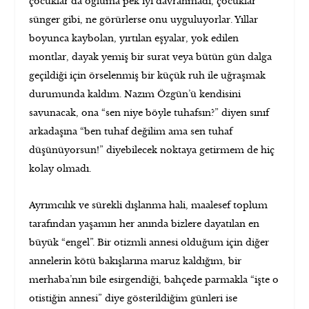
çocuklar da oğluma pek iyi davranmadı, çocuklar
sünger gibi, ne görürlerse onu uyguluyorlar. Yıllar
boyunca kaybolan, yırtılan eşyalar, yok edilen
montlar, dayak yemiş bir surat veya bütün gün dalga
geçildiği için örselenmiş bir küçük ruh ile uğraşmak
durumunda kaldım. Nazım Özgün’ü kendisini
savunacak, ona “sen niye böyle tuhafsın?” diyen sınıf
arkadaşına “ben tuhaf değilim ama sen tuhaf
düşünüyorsun!” diyebilecek noktaya getirmem de hiç
kolay olmadı.
Ayrımcılık ve sürekli dışlanma hali, maalesef toplum
tarafından yaşamın her anında bizlere dayatılan en
büyük “engel”. Bir otizmli annesi olduğum için diğer
annelerin kötü bakışlarına maruz kaldığım, bir
merhaba’nın bile esirgendiği, bahçede parmakla “işte o
otistiğin annesi” diye gösterildiğim günleri ise