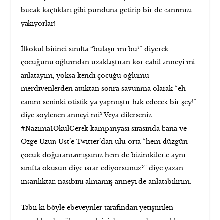
bucak kaçtıkları gibi punduna getirip bir de canımızı
yakıyorlar!
İlkokul birinci sınıfta “bulaşır mı bu?” diyerek
çocuğunu oğlumdan uzaklaştıran kör cahil anneyi mi
anlatayım, yoksa kendi çocuğu oğlumu
merdivenlerden attıktan sonra savunma olarak “eh
canım seninki otistik ya yapmıştır hak edecek bir şey!”
diye söylenen anneyi mi? Veya dilerseniz
#Nazıma1OkulGerek kampanyası sırasında bana ve
Özge Uzun Üst’e Twitter’dan ulu orta “hem düzgün
çocuk doğuramamışsınız hem de bizimkilerle aynı
sınıfta okusun diye ısrar ediyorsunuz?” diye yazan
insanlıktan nasibini almamış anneyi de anlatabilirim.
Tabii ki böyle ebeveynler tarafından yetiştirilen