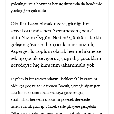
yolculuğumuz boyunca her üç durumda da kendimle
yüzleştiğim çok oldu.
Okullar başta olmak üzere, girdiği her
sosyal ortamda hep “istenmeyen çocuk”
oldu Nazım Özgün. Neden? Çünkü o, farklı
gelişim gösteren bir çocuk, o bir otizmli,
Asperger’li. Toplum olarak her ne hikmetse
tek tip çocuk seviyoruz, çizgi dışı çocuklara
neredeyse hiç kimsenin tahammülü yok!
Diyelim ki bir restorandayız. “beklemek” kavramını
oldukça geç ve zor öğrenen Böcük, yemeği siparişten
kısa bir süre sonra hala masaya gelmemişse,
etrafındaki herkesin dikkatini çekecek derecede
huzursuzluk çıkarıp yüksek sesle şikayete girişebilir.
Yıllar içinde sabrının sınırını aştığı çok olmuştur ve bu