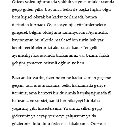
Otizm yolculuğumuzda yokluk ve yoksunluk arasında
geçip giden yıllar boyunca belki de başka hiçbir olgu
beni kişisel olarak bu kadar zorlamadı, bunca
derinden kırmadı. Öyle sosyolojik çözümlemelere
girişecek bilgim olduğunu sanmıyorum. Ayrımcılık
kavramının bu ülkede maalesef bin türlü hali var,
kendi tecrübelerimizi aktaracak kadar “engelli
ayrımcılığı”konusunda birikimimiz var bizim, farklı
gelişim gösteren otizmli oğlum ve ben.
Bazı anılar vardır, üzerinden ne kadar zaman geçerse
geçsin, asla unutmazsınız, belki hafızanızda geriye
itersiniz; ama benzeri bir durumla karşılaştığınızda fil
hafızanız yorar sizi, sanki her hikayeyi bir daha
yaşarmış gibi hissedersiniz. Ya omuz silker geçip
gidersiniz ya cevap vermeye çalışırsınız ya da
gözleriniz dolu dolu öylece kalakalırsınız. Otizmle