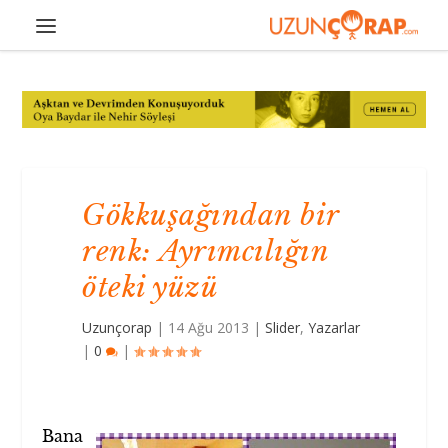
Gökkuşağından bir
renk: Ayrımcılığın
öteki yüzü
Uzunçorap
|
14 Ağu 2013
|
Slider
,
Yazarlar
|
0
|
Bana