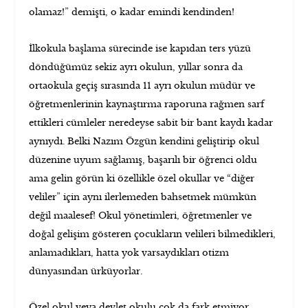
olamaz!” demişti, o kadar emindi kendinden!
İlkokula başlama sürecinde ise kapıdan ters yüzü
döndüğümüz sekiz ayrı okulun, yıllar sonra da
ortaokula geçiş sırasında 11 ayrı okulun müdür ve
öğretmenlerinin kaynaştırma raporuna rağmen sarf
ettikleri cümleler neredeyse sabit bir bant kaydı kadar
aynıydı. Belki Nazım Özgün kendini geliştirip okul
düzenine uyum sağlamış, başarılı bir öğrenci oldu
ama gelin görün ki özellikle özel okullar ve “diğer
veliler” için aynı ilerlemeden bahsetmek mümkün
değil maalesef! Okul yönetimleri, öğretmenler ve
doğal gelişim gösteren çocukların velileri bilmedikleri,
anlamadıkları, hatta yok varsaydıkları otizm
dünyasından ürküyorlar.
Özel okul veya devlet okulu çok da fark etmiyor.