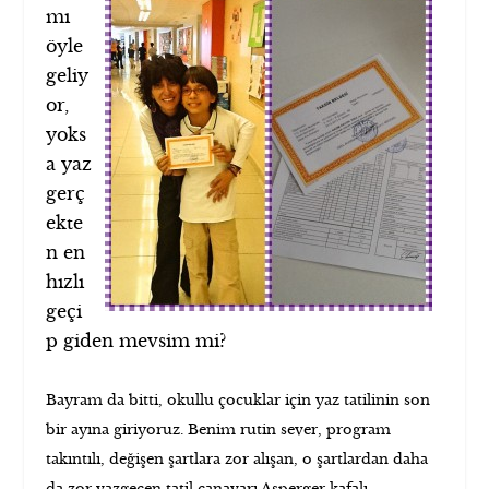
mı
öyle
geliy
or,
yoks
a yaz
gerç
ekte
n en
hızlı
geçi
p giden mevsim mi?
Bayram da bitti, okullu çocuklar için yaz tatilinin son
bir ayına giriyoruz. Benim rutin sever, program
takıntılı, değişen şartlara zor alışan, o şartlardan daha
da zor vazgeçen tatil canavarı Asperger kafalı