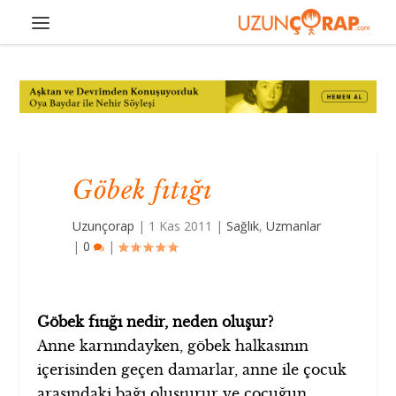
Göbek fıtığı
Uzunçorap
|
1 Kas 2011
|
Sağlık
,
Uzmanlar
|
0
|
Göbek fıtığı nedir, neden oluşur?
Anne karnındayken, göbek halkasının
içerisinden geçen damarlar, anne ile çocuk
arasındaki bağı oluşturur ve çocuğun