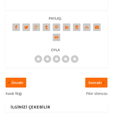
PAYLAŞ:
OYLA
Önceki
Sonraki
Kasık fıtığı
Pilor stenozu
İLGINIZI ÇEKEBILIR