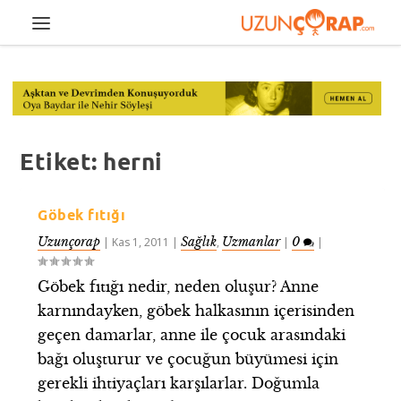
Etiket:
herni
Göbek fıtığı
Uzunçorap
Sağlık
Uzmanlar
0
|
Kas 1, 2011
|
,
|
|
Göbek fıtığı nedir, neden oluşur? Anne
karnındayken, göbek halkasının içerisinden
geçen damarlar, anne ile çocuk arasındaki
bağı oluşturur ve çocuğun büyümesi için
gerekli ihtiyaçları karşılarlar. Doğumla