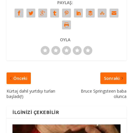
PAYLAŞ:
OYLA
Önceki
Sonraki
Kürtaj dahil yurtdışı turları
Bruce Springsteen baba
başladı(!)
olunca
İLGINIZI ÇEKEBILIR