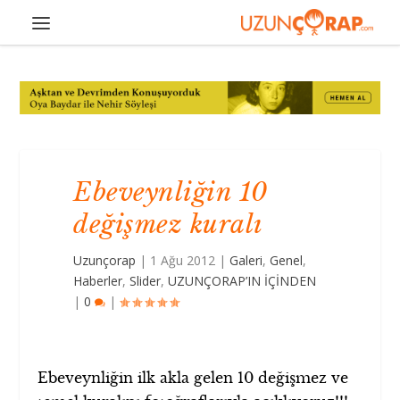
Ebeveynliğin 10
değişmez kuralı
Uzunçorap
|
1 Ağu 2012
|
Galeri
,
Genel
,
Haberler
,
Slider
,
UZUNÇORAP’IN İÇİNDEN
|
0
|
Ebeveynliğin ilk akla gelen 10 değişmez ve