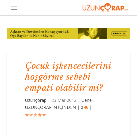
Çocuk işkencecilerini
hoşgörme sebebi
empati olabilir mi?
Uzunçorap
|
23 Mar 2012
|
Genel
,
UZUNÇORAP’IN İÇİNDEN
|
0
|