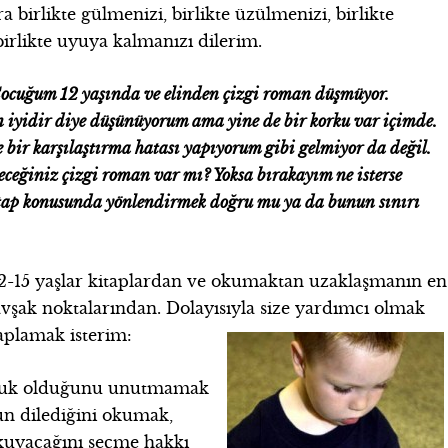
ra birlikte gülmenizi, birlikte üzülmenizi, birlikte
irlikte uyuya kalmanızı dilerim.
ocuğum 12 yaşında ve elinden çizgi roman düşmüyor.
n iyidir diye düşünüyorum ama yine de bir korku var içimde.
e bir karşılaştırma hatası yapıyorum gibi gelmiyor da değil.
eğiniz çizgi roman var mı? Yoksa bırakayım ne isterse
itap konusunda yönlendirmek doğru mu ya da bunun sınırı
2-15 yaşlar kitaplardan ve okumaktan uzaklaşmanın en
vşak noktalarından. Dolayısıyla size yardımcı olmak
plamak isterim:
culuk olduğunu unutmamak
sun dilediğini okumak,
Okuyacağını seçme hakkı