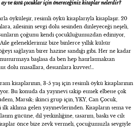
 ay ve üstü çocuklar için önereceğiniz kitaplar nelerdir?
rla öyküleşir, resimli öykü kitaplarıyla kitaplaşır. 20
lara, ailesinin sevgi dolu sesinden dinleyeceği neşeli,
 Bunların çoğunu kendi çocukluğumuzdan ediniyor,
ile geleneklerimiz bize binlerce yıllık kültür
ğeyi sağlayan birer hazine sandığı gibi. Her ne kadar
utturmaya başlasa da ben hep hatırlatmaktan
ut dolu masallara, destanlara kuvvet!..
ram kitaplarının, 3-5 yaş için resimli öykü kitaplarının
nıyor. Bu konuda da yayınevi takip etmek elbette çok
udem, Marsık; ikinci grup için, YKY, Can Çocuk,
ği ilk aklıma gelen yayınevlerinden. Kitapların tema ve
latım gücüne, dil yetkinliğine, tasarım, baskı ve cilt
Kitaplar önce bize zevk vermeli, çocuğumuzla sevgiyle