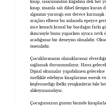
kitap, tasarımından kâğıdına dek her y
kitap, insanla salt dilsel iletişim kuran 
algısının yarattığı son derece karmaşık 
araçları elbette bu anlamda epeyce geri
ince kenarlı kristal bir bardağın farkı 
ikincisiyle bunu yaparken ayrıca zevk 
aradığımız bir deneyim olmalıdır. O
önemlidir.
Çocuklarımızın olanaklarımız elverdiğ
sağlamak durumundayız. Hatta gelecek
Dijital okumalar yapabilmesi gelecekt
özellikle edebiyat kitaplarının estetik 
keşfetmediği (belki yetişkinlerin bile
alıkoymamalıyız.
Çocuğunuzun günün birinde kitaplarla ya