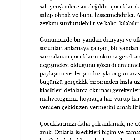
salt yetişkinlere ait değildir, çocukla
sahip olmalı ve bunu hissetmelidirler
zevkini sürdürülebilir ve kalıcı kılabilir.
Günümüzde bir yandan dünyayı ve ülke
sorunları anlamaya çalışan, bir yandan 
sarmalanan çocukların okuma gereksini
değişmekte olduğunu gözardı etmemeli. S
paylaşımı ve iletişim hızıyla bugün ara
bugünkü gerçeklik birbirinden hızla uz
klasikleri defalarca okuması gerekenler ç
mahvettiğimiz, hoyratça har vurup 
yeniden çekidüzen vermesini umabiliri
Çocuklarımızı daha çok anlamak, ne d
artık. Onlarla istedikleri biçim ve zam