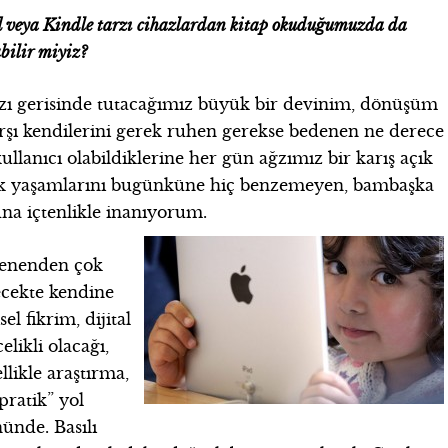
 veya Kindle tarzı cihazlardan kitap okuduğumuzda da
bilir miyiz?
ızı gerisinde tutacağımız büyük bir devinim, dönüşüm
rşı kendilerini gerek ruhen gerekse bedenen ne derece
ullanıcı olabildiklerine her gün ağzımız bir karış açık
ecek yaşamlarını bugünküne hiç benzemeyen, bambaşka
na içtenlikle inanıyorum.
klenenden çok
ecekte kendine
el fikrim, dijital
likli olacağı,
llikle araştırma,
ratik” yol
nünde. Basılı