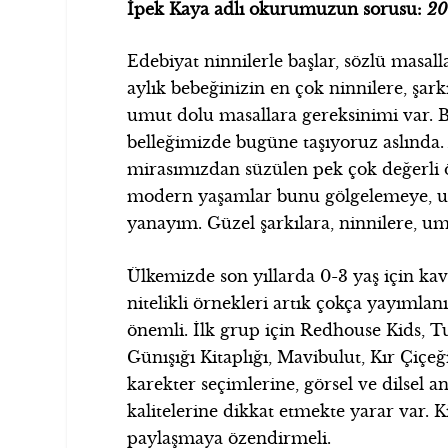
İpek Kaya adlı okurumuzun sorusu:
20
Edebiyat ninnilerle başlar, sözlü masalla
aylık bebeğinizin en çok ninnilere, şarkı
umut dolu masallara gereksinimi var.
belleğimizde bugüne taşıyoruz aslında. A
mirasımızdan süzülen pek çok değerli ö
modern yaşamlar bunu gölgelemeye, un
yanayım. Güzel şarkılara, ninnilere, um
Ülkemizde son yıllarda 0-3 yaş için kav
nitelikli örnekleri artık çokça yayımla
önemli. İlk grup için Redhouse Kids, T
Günışığı Kitaplığı, Mavibulut, Kır Çiçe
karekter seçimlerine, görsel ve dilsel an
kalitelerine dikkat etmekte yarar var. 
paylaşmaya özendirmeli.