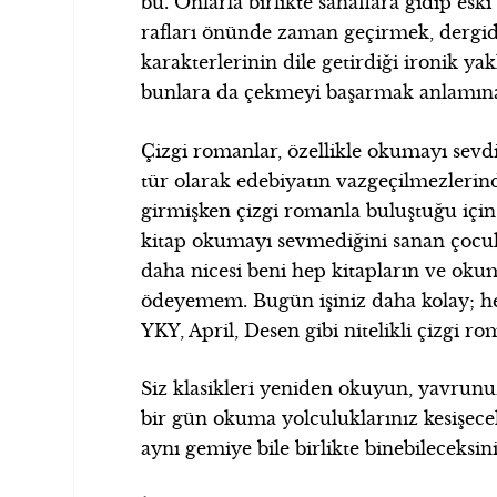
bu. Onlarla birlikte sahaflara gidip esk
rafları önünde zaman geçirmek, dergidek
karakterlerinin dile getirdiği ironik yak
bunlara da çekmeyi başarmak anlamın
Çizgi romanlar, özellikle okumayı sev
tür olarak edebiyatın vazgeçilmezlerin
girmişken çizgi romanla buluştuğu için 
kitap okumayı sevmediğini sanan çocuk
daha nicesi beni hep kitapların ve oku
ödeyemem. Bugün işiniz daha kolay; hem
YKY, April, Desen gibi nitelikli çizgi r
Siz klasikleri yeniden okuyun, yavrunuz
bir gün okuma yolculuklarınız kesişecek
aynı gemiye bile birlikte binebileceksin