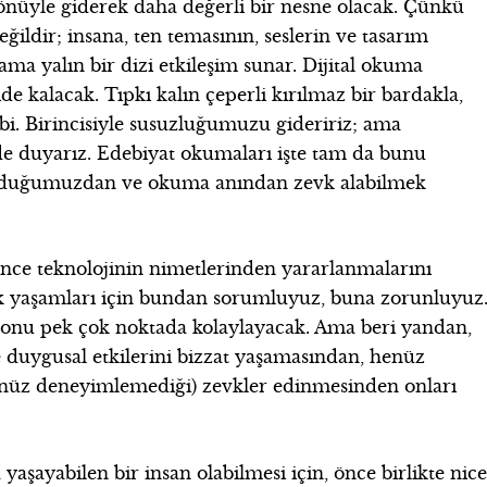
önüyle giderek daha değerli bir nesne olacak. Çünkü
değildir; insana, ten temasının, seslerin ve tasarım
ama yalın bir dizi etkileşim sunar. Dijital okuma
de kalacak. Tıpkı kalın çeperli kırılmaz bir bardakla,
gibi. Birincisiyle susuzluğumuzu gideririz; ama
de duyarız. Edebiyat okumaları işte tam da bunu
kuduğumuzdan ve okuma anından zevk alabilmek
ince teknolojinin nimetlerinden yararlanmalarını
 yaşamları için bundan sorumluyuz, buna zorunluyuz
e onu pek çok noktada kolaylayacak. Ama beri yandan,
ve duygusal etkilerini bizzat yaşamasından, henüz
 henüz deneyimlemediği) zevkler edinmesinden onları
şayabilen bir insan olabilmesi için, önce birlikte nic