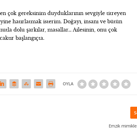
 en çok gereksinim duyduklarının sevgiyle titreyen
yine hatırlatmak isterim. Doğayı, insanı ve bütün
utla dolu şarkılar, masallar… Ailesinin, onu çok
caktır başlangıçta.
OYLA
S
Emzik mimikler