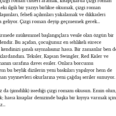
i çizgi roman ciltleri aramak, kitapçılarda çizgi roman
i ilgili bir yazıyı birlikte okumak, çizgi roman
laşımları, felsefi açılımları yakalamak ve dikkatleri
a geliyor. Çizgi roman deyip geçmemek gerek…
dirmede mükemmel başlangıçlara vesile olan özgün bir
dendir. Bu açıdan, çocuğunuz en tehlikeli sürece
kendinizi şanslı saymalısınız hatta. Bir zamanlar ben d
lardandım. Teksler, Kaptan Swingler, Red Kitler ve
manın tarafına davet ettiler. Onlara borcumu
 bu beylik dizilerin yeni baskıları yapılıyor hem de
oman yayınevleri okurlarına yeni çağdaş seriler sunuyor.
 da (şimdilik) istediği çizgi romanı okusun. Emin olun
; hatta kitaplar denizinde başka bir kıyıya varmak içi
iz…