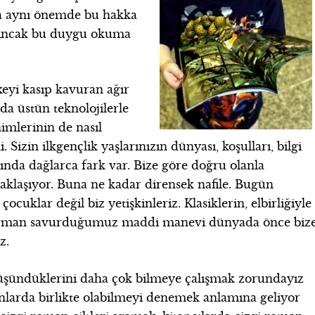
r da aynı önemde bu hakka
. Ancak bu duygu okuma
yi kasıp kavuran ağır
da üstün teknolojilerle
mlerinin de nasıl
izin ilkgençlik yaşlarınızın dünyası, koşulları, bilgi
sında dağlarca fark var. Bize göre doğru olanla
aklaşıyor. Buna ne kadar dirensek nafile. Bugün
ocuklar değil biz yetişkinleriz. Klasiklerin, elbirliğiyle
harman savurduğumuz maddi manevi dünyada önce biz
z.
üşündüklerini daha çok bilmeye çalışmak zorundayız
anlarda birlikte olabilmeyi denemek anlamına geliyor