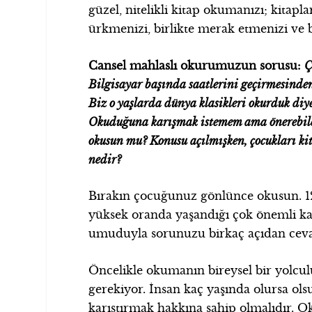
güzel, nitelikli kitap okumanızı; kitapla
ürkmenizi, birlikte merak etmenizi ve b
Cansel mahlaslı okurumuzun sorusu:
Ç
Bilgisayar başında saatlerini geçirmesinde
Biz o yaşlarda dünya klasikleri okurduk diy
Okuduğuna karışmak istemem ama önerebilec
okusun mu? Konusu açılmışken, çocukları k
nedir?
Bırakın çocuğunuz gönlünce okusun. 1
yüksek oranda yaşandığı çok önemli ka
umuduyla sorunuzu birkaç açıdan ceva
Öncelikle okumanın bireysel bir yol
gerekiyor. İnsan kaç yaşında olursa ol
karıştırmak hakkına sahip olmalıdır. 