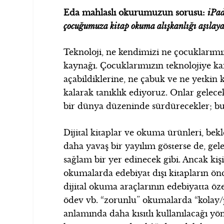
Eda mahlaslı okurumuzun sorusu:
iPad
çocuğumuza kitap okuma alışkanlığı aşılaya
Teknoloji, ne kendimizi ne çocuklarım
kaynağı. Çocuklarımızın teknolojiye ka
açabildiklerine, ne çabuk ve ne yetkin k
kalarak tanıklık ediyoruz. Onlar gel
bir dünya düzeninde sürdürecekler; bu
Dijital kitaplar ve okuma ürünleri, be
daha yavaş bir yayılım gösterse de, gel
sağlam bir yer edinecek gibi. Ancak kişis
okumalarda edebiyat dışı kitapların önce
dijital okuma araçlarının edebiyatta öze
ödev vb. “zorunlu” okumalarda “kolay/p
anlamında daha kısıtlı kullanılacağı yö