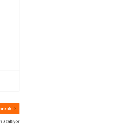
onraki
i azaltıyor