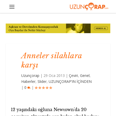
Anneler silahlara
karşı
Uzunçorap
|
29 Oca 2013
|
Çeviri
,
Genel
,
Haberler
,
Slider
,
UZUNÇORAP’IN İÇİNDEN
|
0
|
12 yaşındaki oğluna Newtown’da 20