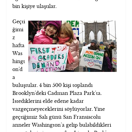
bin kişiye ulaştılar.
Geçti
ğimi
z
hafta
Was
hingt
on’d
a
buluştular. 4 bin 500 kişi toplandı
Brooklyn’deki Cadman Plaza Park’ta.
İstediklerini elde edene kadar
vazgeçmeyeceklerini söylüyorlar. Yine
geçtiğimiz Salı günü San Fransiscolu
anneler Washington’a gelip bulabildikleri