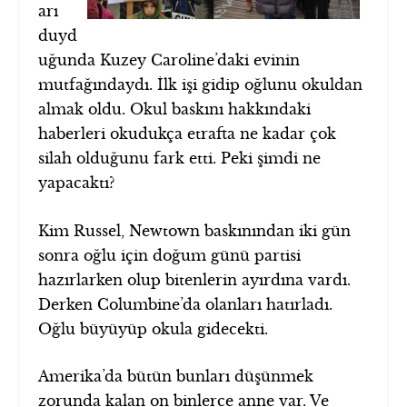
arı
duyd
uğunda Kuzey Caroline’daki evinin
mutfağındaydı. İlk işi gidip oğlunu okuldan
almak oldu. Okul baskını hakkındaki
haberleri okudukça etrafta ne kadar çok
silah olduğunu fark etti. Peki şimdi ne
yapacaktı?
Kim Russel, Newtown baskınından iki gün
sonra oğlu için doğum günü partisi
hazırlarken olup bitenlerin ayırdına vardı.
Derken Columbine’da olanları hatırladı.
Oğlu büyüyüp okula gidecekti.
Amerika’da bütün bunları düşünmek
zorunda kalan on binlerce anne var. Ve