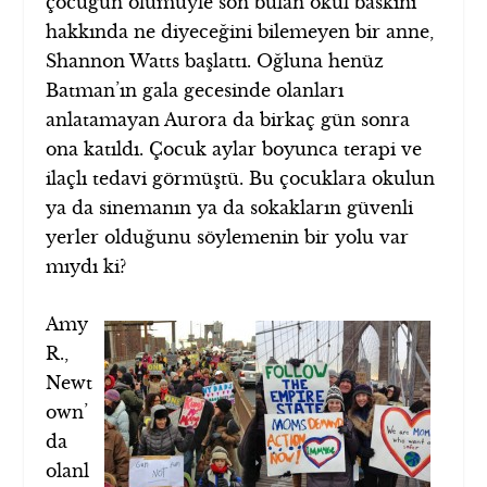
çocuğun ölümüyle son bulan okul baskını
hakkında ne diyeceğini bilemeyen bir anne,
Shannon Watts başlattı. Oğluna henüz
Batman’ın gala gecesinde olanları
anlatamayan Aurora da birkaç gün sonra
ona katıldı. Çocuk aylar boyunca terapi ve
ilaçlı tedavi görmüştü. Bu çocuklara okulun
ya da sinemanın ya da sokakların güvenli
yerler olduğunu söylemenin bir yolu var
mıydı ki?
Amy
R.,
Newt
own’
da
olanl