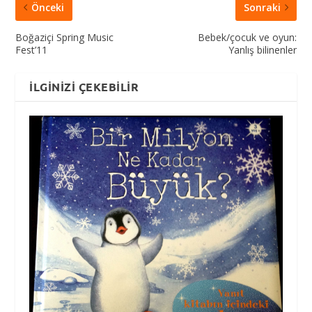
Önceki
Sonraki
Boğaziçi Spring Music
Bebek/çocuk ve oyun:
Fest’11
Yanlış bilinenler
İLGINIZI ÇEKEBILIR