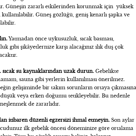
ır. Güneşin zararlı etkilerinden korunmak için yüksek
ullanılabilir. Güneş gözlüğü, geniş kenarlı şapka ve
abilir.
lın.
Yatmadan önce uykusuzluk, sıcak basması,
uk gibi şikâyetlernize karşı alacağınız ılık duş çok
acaktır.
. sıcak su kaynaklarından uzak durun.
Gebelikte
hamam, sauna gibi yerlerin kullanılması önerilmez.
eğin gelişiminde bir takım sorunların ortaya çıkmasın
 düşük veya erken doğumu tetikleyebilir. Bu nedenle
neşlenmek de zararlıdır.
dan itibaren düzenli egzersizi ihmal etmeyin.
Son aylar
ücudunuz ilk gebelik öncesi döneminize göre ortalama