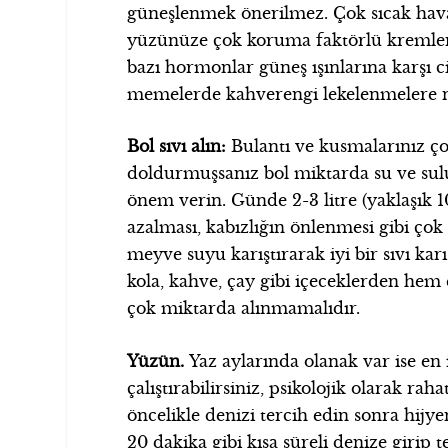
güneşlenmek önerilmez. Çok sıcak haval
yüzünüze çok koruma faktörlü kremler
bazı hormonlar güneş ışınlarına karşı cil
memelerde kahverengi lekelenmelere ned
Bol sıvı alın:
Bulantı ve kusmalarınız çok 
doldurmuşsanız bol miktarda su ve sul
önem verin. Günde 2-3 litre (yaklaşık 10
azalması, kabızlığın önlenmesi gibi ço
meyve suyu karıştırarak iyi bir sıvı karı
kola, kahve, çay gibi içeceklerden hem d
çok miktarda alınmamalıdır.
Yüzün.
Yaz aylarında olanak var ise en
çalıştırabilirsiniz, psikolojik olarak rah
öncelikle denizi tercih edin sonra hijy
20 dakika gibi kısa süreli denize girip te