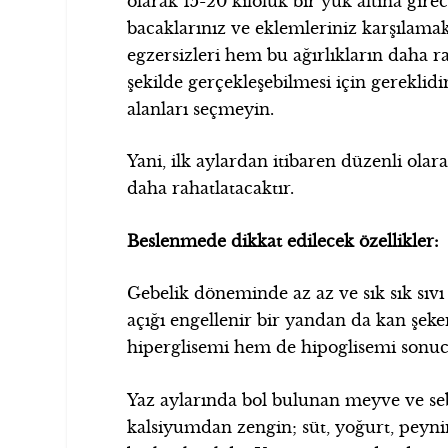
olarak 15-20 kiloluk bir yük altına girec
bacaklarınız ve eklemleriniz karşılam
egzersizleri hem bu ağırlıkların daha 
şekilde gerçekleşebilmesi için gereklidi
alanları seçmeyin.
Yani, ilk aylardan itibaren düzenli olar
daha rahatlatacaktır.
Beslenmede dikkat edilecek özellikler:
Gebelik döneminde az az ve sık sık sıvı
açığı engellenir bir yandan da kan şek
hiperglisemi hem de hipoglisemi sonucu
Yaz aylarında bol bulunan meyve ve seb
kalsiyumdan zengin; süt, yoğurt, peynir