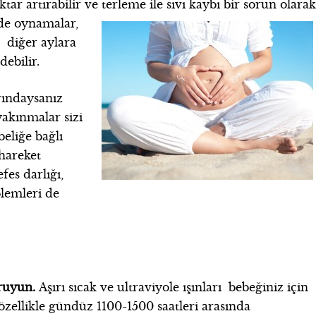
tar artırabilir ve terleme ile sıvı kaybı bir
sorun olara
nde oynamalar,
k diğer aylara
debilir.
rındaysanız
yakınmalar sizi
beliğe bağlı
 hareket
efes darlığı,
blemleri de
oruyun.
Aşırı sıcak ve ultraviyole ışınları bebeğiniz için
n özellikle gündüz 1100-1500 saatleri arasında