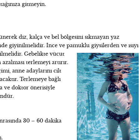
atağınıza gitmeyin.
nerek diz, kalça ve bel bölgesini sıkmayan yaz
nde giyinilmelidir. İnce ve pamuklu giysilerden ve ısıyı
dilmelidir. Gebelikte vücut
 azalması terlemeyi artırır.
imi, anne adaylarını cilt
acaktır. Terlemeye bağlı
ma ve doktor önerisiyle
ndür.
nrasında 30 – 60 dakika
n.