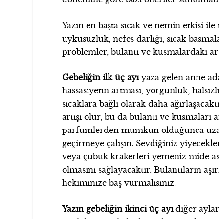
Yazın en başta sıcak ve nemin etkisi ile 
uykusuzluk, nefes darlığı, sıcak basmala
problemler, bulantı ve kusmalardaki artı
Gebeliğin ilk üç ayı
yaza gelen anne ad
hassasiyetin artması, yorgunluk, halsizli
sıcaklara bağlı olarak daha ağırlaşacaktı
artışı olur, bu da bulantı ve kusmaları 
parfümlerden mümkün olduğunca uzak d
geçirmeye çalışın. Sevdiğiniz yiyecekler
veya çubuk krakerleri yemeniz mide asid
olmasını sağlayacaktır. Bulantıların aş
hekiminize baş vurmalısınız.
Yazın gebeliğin ikinci üç ayı
diğer aylar