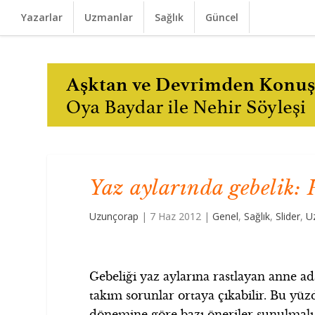
Yazarlar
Uzmanlar
Sağlık
Güncel
Yaz aylarında gebelik: 
Uzunçorap
|
7 Haz 2012
|
Genel
,
Sağlık
,
Slider
,
U
Gebeliği yaz aylarına rastlayan anne ad
takım sorunlar ortaya çıkabilir. Bu yüzd
dönemine göre bazı öneriler sunulmalı 