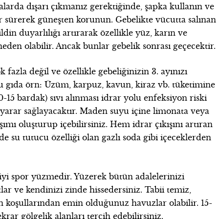
arda dışarı çıkmanız gerektiğinde, şapka kullanın ve
 sürerek güneşten korunun. Gebelikte vücutta salınan
din duyarlılığı artırarak özellikle yüz, karın ve
en olabilir. Ancak bunlar gebelik sonrası geçecektir.
fazla değil ve özellikle gebeliğinizin 3. ayınızı
u gıda örn: Üzüm, karpuz, kavun, kiraz vb. tüketimine
-15 bardak) sıvı alınması idrar yolu enfeksiyon riski
k yarar sağlayacaktır. Maden suyu içine limonata veya
şımı oluşturup içebilirsiniz. Hem idrar çıkışını artıran
e su tutucu özelliği olan gazlı soda gibi içeceklerden
 iyi spor yüzmedir. Yüzerek bütün adalelerinizi
atlar ve kendinizi zinde hissedersiniz. Tabii temiz,
en koşullarından emin olduğunuz havuzlar olabilir. 15-
krar gölgelik alanları tercih edebilirsiniz.