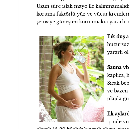
Uzun süre ıslak mayo ile kalınmamalıd
koruma faktörlü yüz ve vücut kremleri k
şemsiye güneşten korunmakta yararlı ol
Ilık duş a
huzursuzl
yararlı ol
Sauna vb
kaplıca, 
Sıcak beb
ve bazen
plajda gü
İlk aylar
içinde v