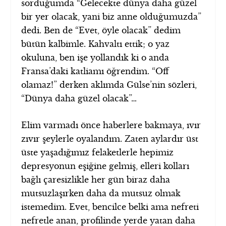
sorduğumda “Gelecekte dünya daha güzel
bir yer olacak, yani biz anne olduğumuzda”
dedi. Ben de “Evet, öyle olacak” dedim
bütün kalbimle. Kahvaltı ettik; o yaz
okuluna, ben işe yollandık ki o anda
Fransa’daki katliamı öğrendim. “Off
olamaz!” derken aklımda Gülse’nin sözleri,
“Dünya daha güzel olacak”…
Elim varmadı önce haberlere bakmaya, ıvır
zıvır şeylerle oyalandım. Zaten aylardır üst
üste yaşadığımız felaketlerle hepimiz
depresyonun eşiğine gelmiş, elleri kolları
bağlı çaresizlikle her gün biraz daha
mutsuzlaşırken daha da mutsuz olmak
istemedim. Evet, bencilce belki ama nefreti
nefretle anan, profilinde yerde yatan daha