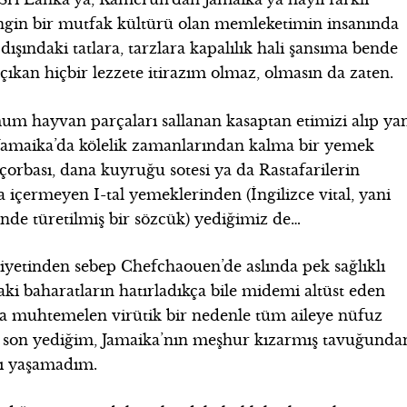
engin bir mutfak kültürü olan memleketimin insanında
 dışındaki tatlara, tarzlara kapalılık hali şansıma bende
ıkan hiçbir lezzete itirazım olmaz, olmasın da zaten.
mum hayvan parçaları sallanan kasaptan etimizi alıp ya
 Jamaika’da kölelik zamanlarından kalma bir yemek
 çorbası, dana kuyruğu sotesi ya da Rastafarilerin
da içermeyen I-tal yemeklerinden (İngilizce vital, yani
nde türetilmiş bir sözcük) yediğimiz de…
siyetinden sebep Chefchaouen’de aslında pek sağlıklı
ki baharatların hatırladıkça bile midemi altüst eden
da muhtemelen virütik bir nedenle tüm aileye nüfuz
en son yediğim, Jamaika’nın meşhur kızarmış tavuğunda
tı yaşamadım.