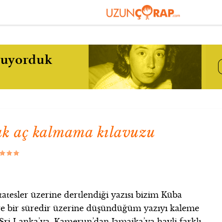
cuk aç kalmama kılavuzu
tatesler üzerine dertlendiği yazısı bizim Küba
ve bir süredir üzerine düşündüğüm yazıyı kaleme
n Sri Lanka’ya, Kamerun’dan Jamaika’ya hayli farklı