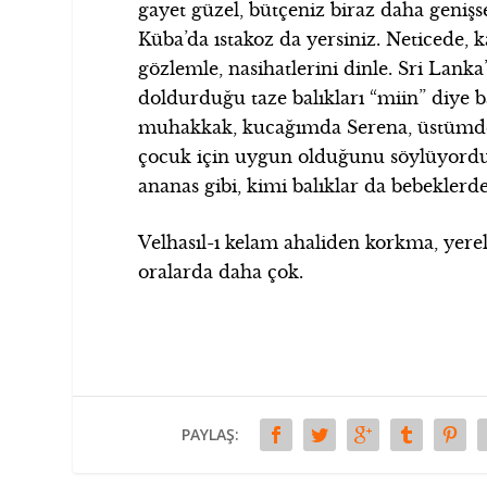
gayet güzel, bütçeniz biraz daha genişs
Küba’da ıstakoz da yersiniz. Neticede, 
gözlemle, nasihatlerini dinle. Sri Lank
doldurduğu taze balıkları “miin” diye b
muhakkak, kucağımda Serena, üstümde g
çocuk için uygun olduğunu söylüyordu. 
ananas gibi, kimi balıklar da bebeklerd
Velhasıl-ı kelam ahaliden korkma, yerel 
oralarda daha çok.
PAYLAŞ: