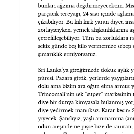
bunları ağzıma değdirmeyecektim. Misa
parçacık tereyağı, 24 saat içinde ağlam
çıkabiliyor. Bu kılı kırk yaran diyet, in
zorlayıcıyken, yemek alışkanlıklarına 
çetrefilleşebiliyor. Tüm bu zorluklara 
sekiz günde beş kilo vermemize sebep ol
şımarıklık etmiyorsanız.
Sri Lanka’ya gittiğimizde dokuz aylık 
püresi. Pazara gittik, yerlerde yaygıları
dolu ama bizim ara öğün elma armut yo
Trincomali’nin tek “süper” marketinin 
diye bir dünya kimyasala bulanmış yorg
diye yedirmek mantıksız. Karar kesin: 
yiyecek. Şanslıyız, yaşlı ammamma (an
odun ateşinde ne pişse bize de tattıran,