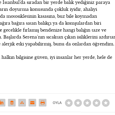
e İstanbul’da sıradan bir yerde balık yediğiniz paraya
karın doyurma konusunda çokluk iyidir, ahaliyi
a’da motosikletinin kasasına, buz bile koymadan
ağıra bağıra satan balıkçı ya da komşulardan biri
ecelikle fırlamış bendenize hangi balığın taze ve
Başlarda Serena’nın sıcaktan çıkan isiliklerini azdırta
e alerjik etki yapabilirmiş, bunu da onlardan öğrendim.
halkın bilgisine güven, iyi insanlar her yerde, hele de
OYLA