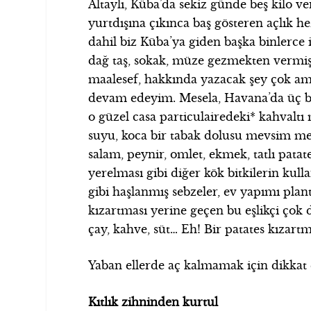
Altaylı, Küba’da sekiz günde beş kilo ver
yurtdışına çıkınca baş gösteren açlık h
dahil biz Küba’ya giden başka binlerce
dağ taş, sokak, müze gezmekten vermişiz
maalesef, hakkında yazacak şey çok a
devam edeyim. Mesela, Havana’da üç bü
o güzel casa particulairedeki* kahvalt
suyu, koca bir tabak dolusu mevsim me
salam, peynir, omlet, ekmek, tatlı patate
yerelması gibi diğer kök bitkilerin kul
gibi haşlanmış sebzeler, ev yapımı plant
kızartması yerine geçen bu eşlikçi çok d
çay, kahve, süt… Eh! Bir patates kızartm
Yaban ellerde aç kalmamak için dikkat 
Kıtlık zihninden kurtul