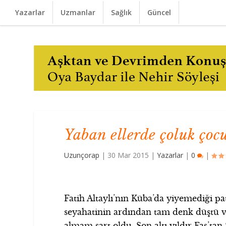
Yazarlar
Uzmanlar
Sağlık
Güncel
Yaban ellerde çoluk ço
Uzunçorap
|
30 Mar 2015
|
Yazarlar
|
0
|
Fatih Altaylı’nın Küba’da yiyemediği pa
seyahatinin ardından tam denk düştü 
almam şart oldu. Son altı yıldır Fas’ta