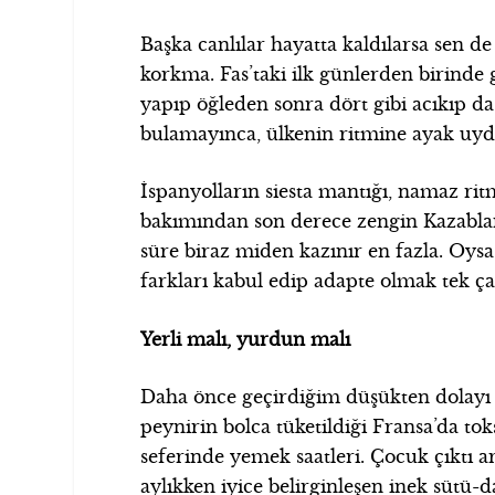
Başka canlılar hayatta kaldılarsa sen de 
korkma. Fas’taki ilk günlerden birinde 
yapıp öğleden sonra dört gibi acıkıp da 
bulamayınca, ülkenin ritmine ayak uy
İspanyolların siesta mantığı, namaz ritm
bakımından son derece zengin Kazablanka
süre biraz miden kazınır en fazla. Oys
farkları kabul edip adapte olmak tek ça
Yerli malı, yurdun malı
Daha önce geçirdiğim düşükten dolayı t
peynirin bolca tüketildiği Fransa’da 
seferinde yemek saatleri. Çocuk çıktı a
aylıkken iyice belirginleşen inek sütü-d