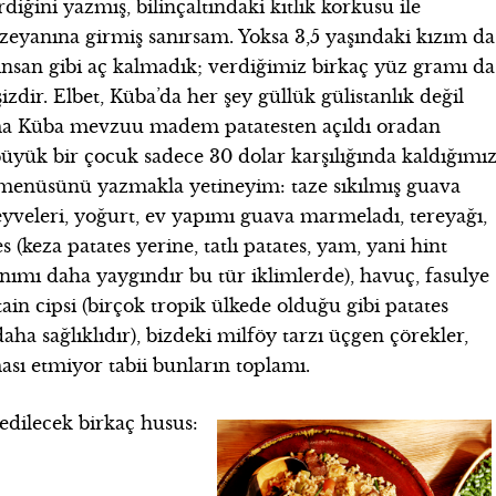
diğini yazmış, bilinçaltındaki kıtlık korkusu ile
ezeyanına girmiş sanırsam. Yoksa 3,5 yaşındaki kızım da
 insan gibi aç kalmadık; verdiğimiz birkaç yüz gramı da
dir. Elbet, Küba’da her şey güllük gülistanlık değil
ma Küba mevzuu madem patatesten açıldı oradan
yük bir çocuk sadece 30 dolar karşılığında kaldığımı
ı menüsünü yazmakla yetineyim: taze sıkılmış guava
yveleri, yoğurt, ev yapımı guava marmeladı, tereyağı,
s (keza patates yerine, tatlı patates, yam, yani hint
lanımı daha yaygındır bu tür iklimlerde), havuç, fasulye
ain cipsi (birçok tropik ülkede olduğu gibi patates
aha sağlıklıdır), bizdeki milföy tarzı üçgen çörekler,
ası etmiyor tabii bunların toplamı.
edilecek birkaç husus: