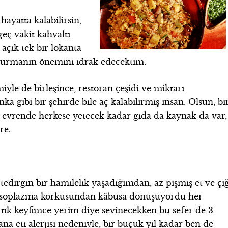
hayatta kalabilirsin,
geç vakit kahvaltı
açık tek bir lokanta
durmanın önemini idrak edecektim.
iyle de birleşince, restoran çeşidi ve miktarı
 gibi bir şehirde bile aç kalabilirmiş insan. Olsun, bi
a evrende herkese yetecek kadar gıda da kaynak da var,
re.
edirgin bir hamilelik yaşadığımdan, az pişmiş et ve çi
toksoplazma korkusundan kâbusa dönüşüyordu her
rtık keyfimce yerim diye sevinecekken bu sefer de 3
ana eti alerjisi nedeniyle, bir buçuk yıl kadar ben de